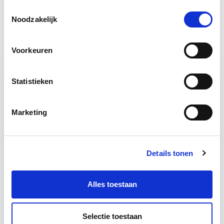
Toestemmingsselectie
Noodzakelijk
Vastgoedmanagement
Start ma 14 sep
Voorkeuren
Statistieken
Relevant bij dit artikel
Business Case voor Vastgoed- &
Marketing
Projectontwikkeling
Tijdens deze opleiding leer je om integraal
Details tonen
vastgoedprojecten te realiseren en/of te
verbeteren. De belangrijkste trends in vastgoed
komen voorbij, waarbij de…
Lees verder
Alles toestaan
Selectie toestaan
Utrecht en/of online