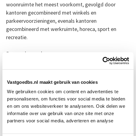
woonruimte het meest voorkomt, gevolgd door
kantoren gecombineerd met winkels en
parkeervoorzieningen, evenals kantoren
gecombineerd met werkruimte, horeca, sport en
recreatie.
Bron: cobouw.nl
Boeiend verhaal? Duik dan eens
in deze opleidingen:
Vastgoedbs.nl maakt gebruik van cookies
We gebruiken cookies om content en advertenties te
Business Case voor Vastgoed- &
Start do
personaliseren, om functies voor social media te bieden
Projectontwikkeling
10 sep
en om ons websiteverkeer te analyseren. Ook delen we
informatie over uw gebruik van onze site met onze
partners voor social media, adverteren en analyse
Verduurzaming Vastgoed en
Start di 8
DMJOP
sep