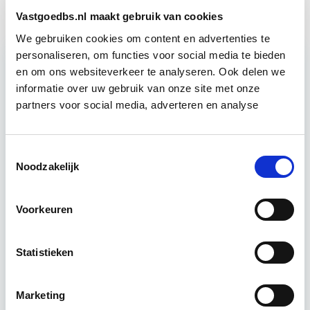
Vastgoedbs.nl maakt gebruik van cookies
We gebruiken cookies om content en advertenties te
personaliseren, om functies voor social media te bieden
en om ons websiteverkeer te analyseren. Ook delen we
Relevant bij dit artikel
informatie over uw gebruik van onze site met onze
Verduurzaming Vastgoed en
partners voor social media, adverteren en analyse
DMJOP
Toestemmingsselectie
Tijdens deze opleiding leer je duurzaamheid
Noodzakelijk
integraal te benaderen, maatregelen te
formuleren en te vertalen naar een duurzaam
meerjarenonderhoudsplan (DMJOP). Hierbij
Voorkeuren
worden…
Lees verder
Statistieken
Utrecht & Online
Marketing
7 lesdagen lesdag(en)