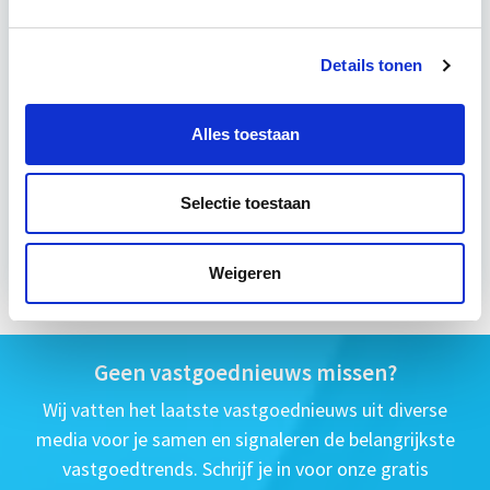
6 uur per week
Details tonen
Eerstvolgende startdatum
Alles toestaan
di 8 sep 2026 - Utrecht of Online
Selectie toestaan
Meer informatie
Weigeren
Geen vastgoednieuws missen?
Wij vatten het laatste vastgoednieuws uit diverse
media voor je samen en signaleren de belangrijkste
vastgoedtrends. Schrijf je in voor onze gratis