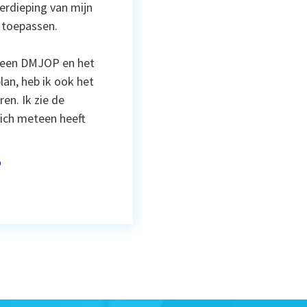
erdieping van mijn
n toepassen.
n een DMJOP en het
lan, heb ik ook het
en. Ik zie de
zich meteen heeft
o