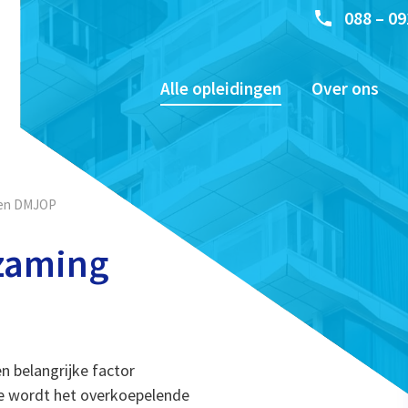
088 – 09
Alle opleidingen
Over ons
 en DMJOP
zaming
 belangrijke factor
le wordt het overkoepelende