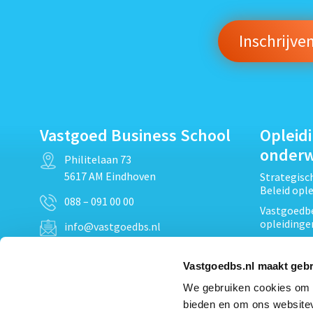
Vastgoed Business School
Opleid
onder
Philitelaan 73
5617 AM Eindhoven
Strategis
Beleid opl
088 – 091 00 00
Vastgoedbe
opleidinge
info@vastgoedbs.nl
Vastgoedre
KvK: 34153807
Projectont
Vastgoedbs.nl maakt gebr
BTW: NL809795863B01
Vastgoedpr
We gebruiken cookies om c
Techniek, 
bieden en om ons websitev
Opleiding