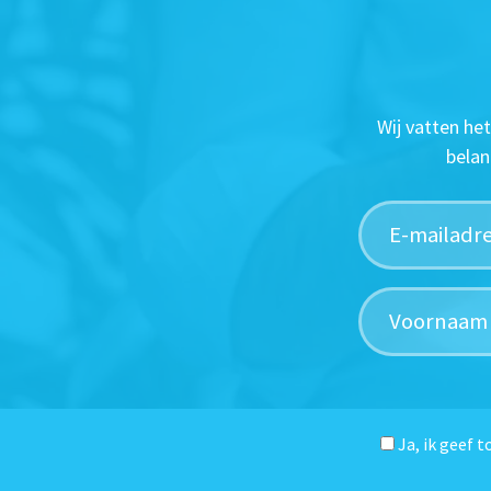
Wij vatten he
belan
Ja, ik geef 