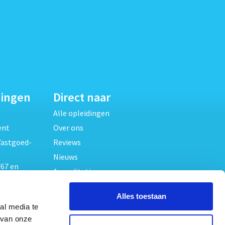
dingen
Direct naar
Alle opleidingen
ent
Over ons
Vastgoed-
Reviews
Nieuws
67 en
Accreditaties
FAQ
unde
Alles toestaan
Contact
al media te
Algemene voorwaarden
beheer
 van onze