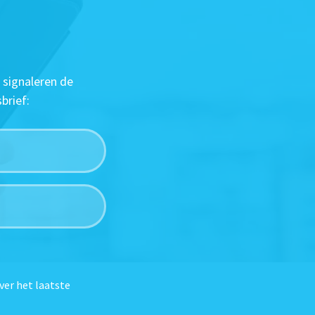
 signaleren de
brief:
ver het laatste