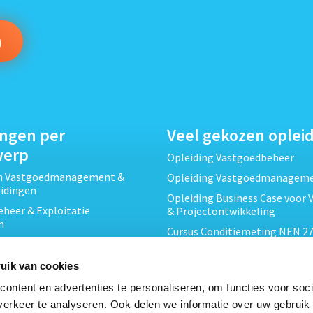
ingen per
Veel gekozen oplei
werp
Opleiding Vastgoedbeheer
ch Vastgoedmanagement &
Opleiding Vastgoedmanagem
eidingen
Opleiding Business Case voor 
heer & Exploitatie
& Projectontwikkeling
n
Cursus Conditiemeting NEN 27
cht & Contracten opleidingen
MJOP
wikkeling &
Opleiding Elementaire Bouwk
uik van cookies
ojecten opleidingen
Cursus EP-W Basis Woningen
ontent en advertenties te personaliseren, om functies voor soci
Onderhoud & Inspectie
Opleiding Professioneel VvE-
erkeer te analyseren. Ook delen we informatie over uw gebruik
en