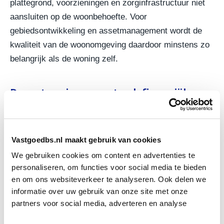
plattegrond, voorzieningen en zorginfrastructuur niet
aansluiten op de woonbehoefte. Voor
gebiedsontwikkeling en assetmanagement wordt de
kwaliteit van de woonomgeving daardoor minstens zo
belangrijk als de woning zelf.
Doorstroming vraagt ook financiële
ruimte
Naast bouwsubsidies onderzoekt het ministerie hoe
Vastgoedbs.nl maakt gebruik van cookies
dubbele woonlasten bij senioren beter kunnen worden
We gebruiken cookies om content en advertenties te
gefinancierd. Ouderen met een grotendeels of volledig
personaliseren, om functies voor social media te bieden
afbetaalde koopwoning kunnen voldoende vermogen
en om ons websiteverkeer te analyseren. Ook delen we
hebben, maar toch vastlopen op de periode waarin zij
informatie over uw gebruik van onze site met onze
tijdelijk twee woningen moeten bekostigen.
partners voor social media, adverteren en analyse
Voor de woningmarkt is dat een belangrijk detail. Pas