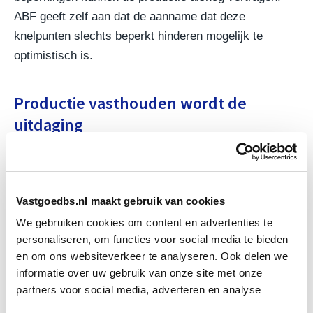
ABF geeft zelf aan dat de aanname dat deze
knelpunten slechts beperkt hinderen mogelijk te
optimistisch is.
Productie vasthouden wordt de
uitdaging
Na 2027 verwacht ABF geen blijvende productie op het
niveau van 100.000 woningen per jaar. Sinds januari
2025 is de vergunningverlening enigszins gedaald en
Vastgoedbs.nl maakt gebruik van cookies
ook de rente is de afgelopen maanden gestegen. Dat
We gebruiken cookies om content en advertenties te
kan nieuwe projecten financieel moeilijker maken en
personaliseren, om functies voor social media te bieden
het tempo drukken.
en om ons websiteverkeer te analyseren. Ook delen we
informatie over uw gebruik van onze site met onze
Minister Boekholt-O’Sullivan wil een terugval
partners voor social media, adverteren en analyse
voorkomen en wijst op samenwerking tussen kabinet,