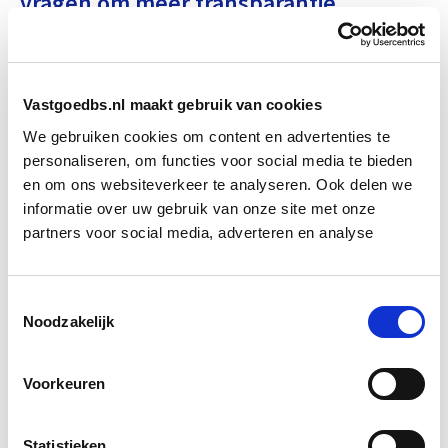
vragen om meer transparantie
Een ander aandachtspunt is de informatie op
certificaten van bouwmaterialen. De ATGB ziet
zwakke plekken in het certificeringssysteem, onder
Vastgoedbs.nl maakt gebruik van cookies
meer doordat prestatieverklaringen niet altijd duidelijk
We gebruiken cookies om content en advertenties te
maken binnen welk toepassingsgebied een materiaal
personaliseren, om functies voor social media te bieden
veilig kan worden gebruikt. Dat is vooral belangrijk bij
en om ons websiteverkeer te analyseren. Ook delen we
informatie over uw gebruik van onze site met onze
gevelsystemen, waar kleine wijzigingen in opbouw of
partners voor social media, adverteren en analyse
toepassing grote invloed kunnen hebben op het
brandgedrag.
Toestemmingsselectie
Voor ontwikkelaars, gebouweigenaren en bouwteams
Noodzakelijk
betekent dit dat zij niet alleen naar productcertificaten
moeten kijken, maar ook naar de onderbouwing van
Voorkeuren
testen en de exacte toepassing in het gebouw. De
prestatie van een materiaal in een
Statistieken