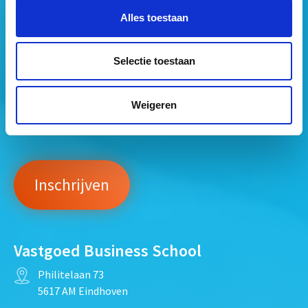
Alles toestaan
Selectie toestaan
Mogen wij jouw gegevens opslaan?
*
Weigeren
Ja, ik geef toestemming om mijn gegevens op te slaan
en mij te informeren over het laatste vastgoednieuws.
Vastgoed Business School
Philitelaan 73
5617 AM Eindhoven