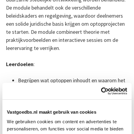
De module behandelt ook de verschillende
beleidskaders en regelgeving, waardoor deelnemers
een solide juridische basis krijgen om optopprojecten
te starten. De module combineert theorie met
praktijkvoorbeelden en interactieve sessies om de
leerervaring te verrijken.
Leerdoelen
:
Begrijpen wat optoppen inhoudt en waarom het
belangrijk is.
Inzicht krijgen in relevante wet- en regelgeving
en hoe deze de haalbaarheid en uitvoering van
optopprojecten beïnvloeden.
Vastgoedbs.nl maakt gebruik van cookies
We gebruiken cookies om content en advertenties te
Deze module is los verkrijgbaar, maar ook
personaliseren, om functies voor social media te bieden
onderdeel van de volgende opleidingen: