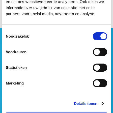
en om ons websiteverkeer te analyseren. Ook delen we
informatie over uw gebruik van onze site met onze
partners voor social media, adverteren en analyse
Opleiding Optoppen
+
Toestemmingsselectie
Geen vastgoednieuws missen?
Noodzakelijk
Wij vatten het laatste vastgoednieuws uit diverse
media voor je samen en signaleren de belangrijkste
Voorkeuren
vastgoedtrends. Schrijf je in voor onze gratis
nieuwsbrief:
Statistieken
Marketing
Details tonen