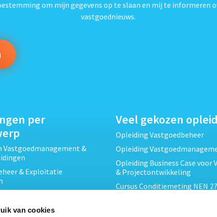
toestemming om mijn gegevens op te slaan en mij te informeren o
vastgoednieuws.
ingen per
Veel gekozen oplei
werp
Opleiding Vastgoedbeheer
ch Vastgoedmanagement &
Opleiding Vastgoedmanagem
eidingen
Opleiding Business Case voor 
heer & Exploitatie
& Projectontwikkeling
n
Cursus Conditiemeting NEN 27
cht & Contracten opleidingen
MJOP
wikkeling &
Opleiding Elementaire Bouwk
uik van cookies