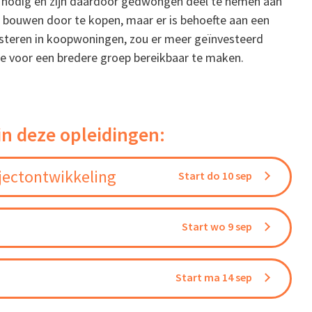
 nodig en zijn daardoor gedwongen deel te nemen aan
bouwen door te kopen, maar er is behoefte aan een
nvesteren in koopwoningen, zou er meer geïnvesteerd
 voor een bredere groep bereikbaar te maken.
in deze opleidingen:
jectontwikkeling
Start do 10 sep
Start wo 9 sep
Start ma 14 sep