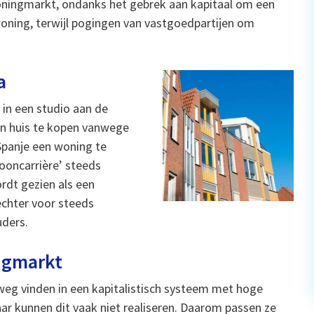
oningmarkt, ondanks het gebrek aan kapitaal om een
oning, terwijl pogingen van vastgoedpartijen om
a
 in een studio aan de
en huis te kopen vanwege
 Spanje een woning te
ooncarrière’ steeds
rdt gezien als een
echter voor steeds
uders.
ngmarkt
eg vinden in een kapitalistisch systeem met hoge
ar kunnen dit vaak niet realiseren. Daarom passen ze