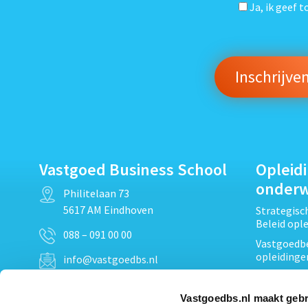
Ja, ik geef 
Vastgoed Business School
Opleid
onder
Philitelaan 73
5617 AM Eindhoven
Strategis
Beleid opl
088 – 091 00 00
Vastgoedbe
opleidinge
info@vastgoedbs.nl
Vastgoedre
KvK: 34153807
Projectont
Vastgoedbs.nl maakt gebr