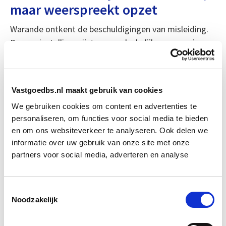
maar weerspreekt opzet
Warande ontkent de beschuldigingen van misleiding.
De zorginstelling wijst op noodzakelijke aanpassingen
aan het complex en stelt dat renovatie of nieuwbouw
onvermijdelijk is om toekomstige woonkwaliteit en
toegankelijkheid te garanderen. Bestuurder Dirk
Vastgoedbs.nl maakt gebruik van cookies
Boomstra erkent wel dat Warande juridisch gezien
We gebruiken cookies om content en advertenties te
Kraaijbeek ‘om niet’ in handen heeft gekregen en dat
personaliseren, om functies voor social media te bieden
de opbrengst van de verkoop straks vrij besteedbaar
en om ons websiteverkeer te analyseren. Ook delen we
zal zijn.
informatie over uw gebruik van onze site met onze
partners voor social media, adverteren en analyse
Wat er met de opbrengst gebeurt en wie de nieuwe
eigenaar wordt, blijft voorlopig onduidelijk. Wel is
Toestemmingsselectie
zeker dat de bewoners van Kraaijbeek hun strijd
Noodzakelijk
voorlopig nog niet zullen opgeven.