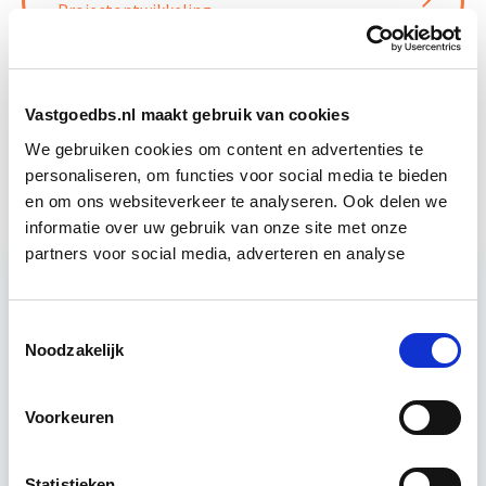
Projectontwikkeling
10 sep
Vastgoedmanagement
Start ma 14 sep
Vastgoedbs.nl maakt gebruik van cookies
We gebruiken cookies om content en advertenties te
Vastgoedbeheer
Start wo 9 sep
personaliseren, om functies voor social media te bieden
en om ons websiteverkeer te analyseren. Ook delen we
informatie over uw gebruik van onze site met onze
partners voor social media, adverteren en analyse
Relevant bij dit artikel
Toestemmingsselectie
Vastgoedmanagement
Noodzakelijk
Voorkeuren
De opleiding Vastgoedmanagement biedt een
helder, integraal denk- en werkmodel om op
strategisch en tactisch niveau jouw
Statistieken