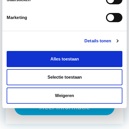
vastgoedportefeuille optimaal te exploiteren.
De…
Lees verder
Marketing
Utrecht en/of Online
Details tonen
15 Lesdagen lesdag(en)
Alles toestaan
4 - 8 uur per week
Eerstvolgende startdatum
Selectie toestaan
ma 14 sep 2026 - Utrecht
Weigeren
Meer informatie