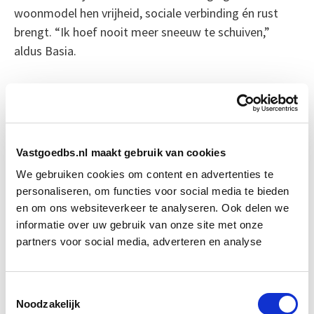
woonmodel hen vrijheid, sociale verbinding én rust
brengt. “Ik hoef nooit meer sneeuw te schuiven,”
aldus Basia.
Een pionierende levensstijl op
open zee
Nog niet alles is af op de Odyssey. Sommige hutten
Vastgoedbs.nl maakt gebruik van cookies
worden verbouwd, geplande voorzieningen laten op
We gebruiken cookies om content en advertenties te
zich wachten. Maar bewoners als Holly Hennessy
personaliseren, om functies voor social media te bieden
blijven optimistisch. Ze gelooft in deze woonvorm –
en om ons websiteverkeer te analyseren. Ook delen we
niet alleen omdat ze heeft geïnvesteerd, maar omdat
informatie over uw gebruik van onze site met onze
het haar past. “Ik wil dat dit slaagt. En als je me toch
partners voor social media, adverteren en analyse
een label geeft, noem me dan gerust de cheerleader
van het schip.”
Toestemmingsselectie
Noodzakelijk
Voor wie droomt van een leven buiten de gebaande