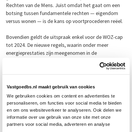
Rechten van de Mens. Juist omdat het gaat om een
botsing tussen fundamentele rechten — eigendom
versus wonen — is de kans op voortprocederen reëel.
Bovendien geldt de uitspraak enkel voor de WOZ-cap
tot 2024. De nieuwe regels, waarin onder meer
energieprestaties zijn meegenomen in de
puntentelling, zijn niet meegenomen in deze zaak. Wie
die wél wil aanvechten, zal dus een nieuwe procedure
moeten starten.
Vastgoedbs.nl maakt gebruik van cookies
Bron: fd.nl
We gebruiken cookies om content en advertenties te
personaliseren, om functies voor social media te bieden
Boeiend verhaal? Duik dan eens
en om ons websiteverkeer te analyseren. Ook delen we
in deze opleidingen:
informatie over uw gebruik van onze site met onze
partners voor social media, adverteren en analyse