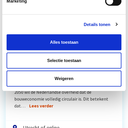
Marketing
Circulair Bouwen
Start do 24 sep
Details tonen
Alles toestaan
Relevant bij dit artikel
Selectie toestaan
Circulair Bouwen
Weigeren
Circulair bouwen is de toekomst. Letterlijk, want in
2050 wil de Nederlandse overheid dat de
bouweconomie volledig circulair is. Dit betekent
dat…
Lees verder
Utrecht of online