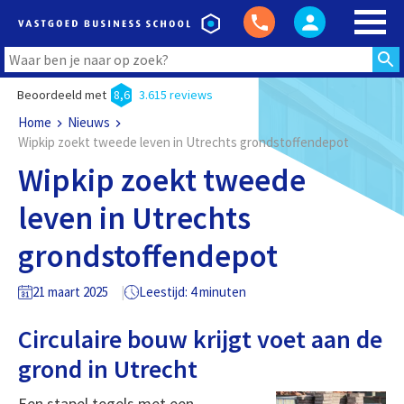
Beoordeeld met
8,6
3.615 reviews
Home
Nieuws
Wipkip zoekt tweede leven in Utrechts grondstoffendepot
Wipkip zoekt tweede
leven in Utrechts
grondstoffendepot
21 maart 2025
Leestijd: 4 minuten
Circulaire bouw krijgt voet aan de
grond in Utrecht
Een stapel tegels met een