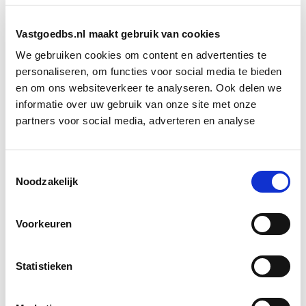
voor ontwerpers
Vastgoedbs.nl maakt gebruik van cookies
Voor grondstoffenmakelaar Bas van der Veer is het
depot niet alleen een opslagplaats, maar ook een plek
We gebruiken cookies om content en advertenties te
voor inspiratie. Hij hoopt dat architecten en
personaliseren, om functies voor social media te bieden
en om ons websiteverkeer te analyseren. Ook delen we
ontwikkelaars in de toekomst zelf een kijkje komen
informatie over uw gebruik van onze site met onze
nemen, nog vóór het ontwerp op tafel ligt. Want wie
partners voor social media, adverteren en analyse
weet welke creatieve toepassingen er nog in een oude
steen of stoeptegel schuilgaan?
Toestemmingsselectie
Noodzakelijk
Bron: nrc.nl
Boeiend verhaal? Duik dan eens
Voorkeuren
in deze opleidingen:
Statistieken
Verduurzaming Vastgoed en
Start di 8
DMJOP
sep