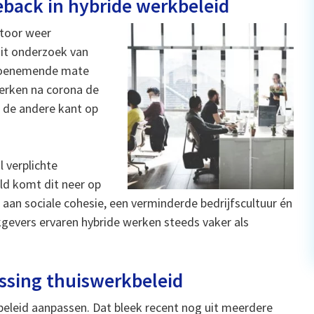
back in hybride werkbeleid
ntoor weer
Uit onderzoek van
 toenemende mate
werken na corona de
r de andere kant op
 verplichte
ld komt dit neer op
aan sociale cohesie, een verminderde bedrijfscultuur én
kgevers ervaren hybride werken steeds vaker als
ssing thuiswerkbeleid
eleid aanpassen. Dat bleek recent nog uit meerdere