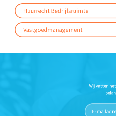
Huurrecht Bedrijfsruimte
Vastgoedmanagement
Wij vatten he
belan