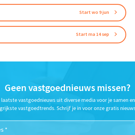
Start wo 9 jun
Start ma 14 sep
Geen vastgoednieuws missen?
t laatste vastgoednieuws uit diverse media voor je samen en
grijkste vastgoedtrends. Schrijf je in voor onze gratis nieuws