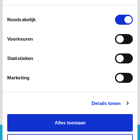
Utrecht en/of Online
Toestemmingsselectie
Noodzakelijk
15 Lesdagen lesdag(en)
Voorkeuren
4 - 8 uur per week
Eerstvolgende startdatum
Statistieken
wo 16 sep 2026 - Utrecht of Online
Marketing
Meer informatie
Details tonen
Alles toestaan
Geen vastgoednieuws missen?