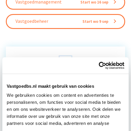
Vastgoedmanagement
Start wo 16 sep
Vastgoedbeheer
Start wo 9 sep
Relevant bij dit artikel
Vastgoedmanagement
Vastgoedbs.nl maakt gebruik van cookies
De opleiding Vastgoedmanagement biedt een
We gebruiken cookies om content en advertenties te
helder, integraal denk- en werkmodel om op
personaliseren, om functies voor social media te bieden
strategisch en tactisch niveau jouw
en om ons websiteverkeer te analyseren. Ook delen we
vastgoedportefeuille optimaal te exploiteren.
informatie over uw gebruik van onze site met onze
De…
Lees verder
partners voor social media, adverteren en analyse