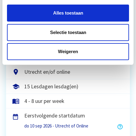
Business Case voor Vastgoed- &
Projectontwikkeling
Alles toestaan
Tijdens deze opleiding leer je om integraal
Selectie toestaan
vastgoedprojecten te realiseren en/of te
verbeteren. De belangrijkste trends in vastgoed
komen voorbij, waarbij de…
Lees verder
Weigeren
Utrecht en/of online
15 Lesdagen lesdag(en)
4 - 8 uur per week
Eerstvolgende startdatum
do 10 sep 2026 - Utrecht of Online