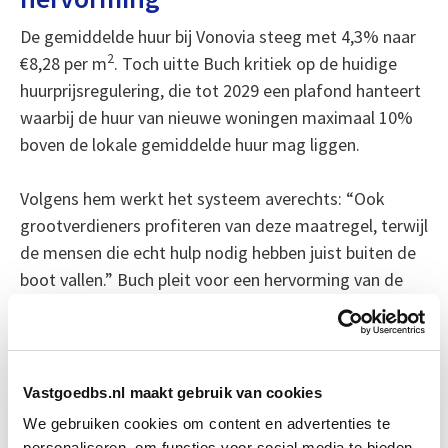
De gemiddelde huur bij Vonovia steeg met 4,3% naar
2
€8,28 per m
. Toch uitte Buch kritiek op de huidige
huurprijsregulering, die tot 2029 een plafond hanteert
waarbij de huur van nieuwe woningen maximaal 10%
boven de lokale gemiddelde huur mag liggen.
Volgens hem werkt het systeem averechts: “Ook
grootverdieners profiteren van deze maatregel, terwijl
de mensen die echt hulp nodig hebben juist buiten de
boot vallen.” Buch pleit voor een hervorming van de
huurprijsrem, zodat investeren in de huurmarkt
aantrekkelijker wordt en essentiële beroepen, zoals
verpleegkundigen en brandweerlieden, weer toegang
krijgen tot betaalbare woningen in de grote steden.
Vastgoedbs.nl maakt gebruik van cookies
We gebruiken cookies om content en advertenties te
Bron: fd.nl
personaliseren, om functies voor social media te bieden