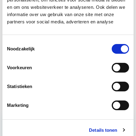
en om ons websiteverkeer te analyseren. Ook delen we
Boeiend verhaal? Duik dan eens
informatie over uw gebruik van onze site met onze
partners voor social media, adverteren en analyse
in deze opleidingen:
Business Case voor Vastgoed- &
Start do
Toestemmingsselectie
Projectontwikkeling
Noodzakelijk
10 sep
Voorkeuren
Vastgoedmanagement
Start ma 14 sep
Statistieken
Vastgoedfinanciering
Start do 19 nov
Marketing
Relevant bij dit artikel
Details tonen