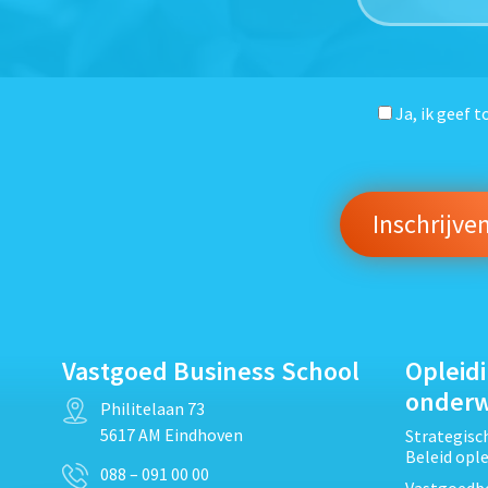
Ja, ik geef 
Vastgoed Business School
Opleid
onder
Philitelaan 73
5617 AM Eindhoven
Strategis
Beleid opl
088 – 091 00 00
Vastgoedbe