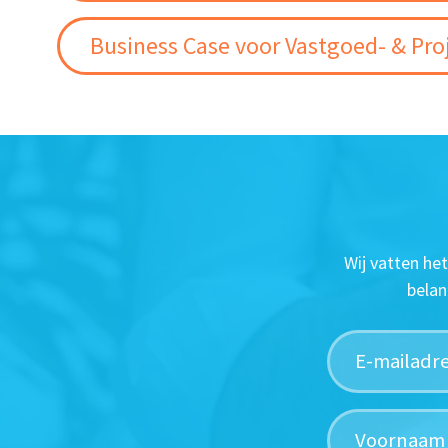
Business Case voor Vastgoed- & Pro
Wij vatten he
belan