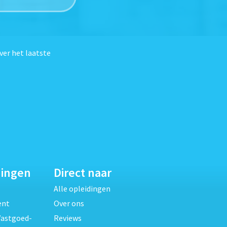
ver het laatste
dingen
Direct naar
Alle opleidingen
ent
Over ons
Vastgoed-
Reviews