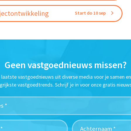
jectontwikkeling
Start do 10 sep
Geen vastgoednieuws missen?
t laatste vastgoednieuws uit diverse media voor je samen en
grijkste vastgoedtrends. Schrijf je in voor onze gratis nieuws