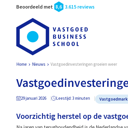
Beoordeeld met
8,6
3.615 reviews
Home
Nieuws
Vastgoedinvesteringen groeien weer
Vastgoedinvestering
29 januari 2026
Leestijd: 3 minuten
Vastgoedmark
Voorzichtig herstel op de vastg
Na jaren van terughoudendheid is de Nederlandse v