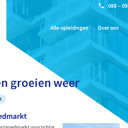
088 – 09
Alle opleidingen
Over ons
en groeien weer
t
oedmarkt
astgoedmarkt voorzichtig