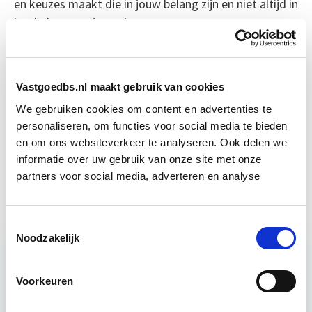
en keuzes maakt die in jouw belang zijn en niet altijd in
het belang van je werk.
Bron: NRC Next
Vastgoedbs.nl maakt gebruik van cookies
Boeiend verhaal? Duik dan eens
We gebruiken cookies om content en advertenties te
in deze opleidingen:
personaliseren, om functies voor social media te bieden
en om ons websiteverkeer te analyseren. Ook delen we
informatie over uw gebruik van onze site met onze
Persoonlijk Leiderschap: Effectief
Start di
Leidinggeven & Communiceren
partners voor social media, adverteren en analyse
22 sep
Toestemmingsselectie
Noodzakelijk
Relevant bij dit artikel
Voorkeuren
Projectleider Vastgoed