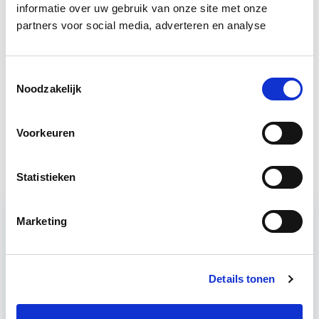
Boeiend verhaal? Duik dan eens
informatie over uw gebruik van onze site met onze
partners voor social media, adverteren en analyse
in deze opleidingen:
Toestemmingsselectie
Verduurzaming Vastgoed en
Start di 8
Noodzakelijk
DMJOP
sep
Voorkeuren
EP-W Basis - Woningen
Start wo 9 sep
Statistieken
Marketing
Relevant bij dit artikel
Verduurzaming Vastgoed en
DMJOP
Details tonen
Tijdens deze opleiding leer je duurzaamheid