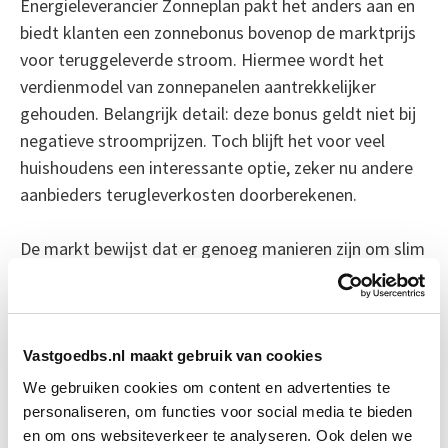
Energieleverancier Zonneplan pakt het anders aan en
biedt klanten een zonnebonus bovenop de marktprijs
voor teruggeleverde stroom. Hiermee wordt het
verdienmodel van zonnepanelen aantrekkelijker
gehouden. Belangrijk detail: deze bonus geldt niet bij
negatieve stroomprijzen. Toch blijft het voor veel
huishoudens een interessante optie, zeker nu andere
aanbieders terugleverkosten doorberekenen.
De markt bewijst dat er genoeg manieren zijn om slim
om te gaan met het wegvallen van de
salderingsregeling. Van thuisbatterijen tot flexibele
contracten en slimme software, de
zonnepaneelbezitter hoeft niet lijdzaam toe te kijken.
Vastgoedbs.nl maakt gebruik van cookies
We gebruiken cookies om content en advertenties te
Bron: fd.nl
personaliseren, om functies voor social media te bieden
en om ons websiteverkeer te analyseren. Ook delen we