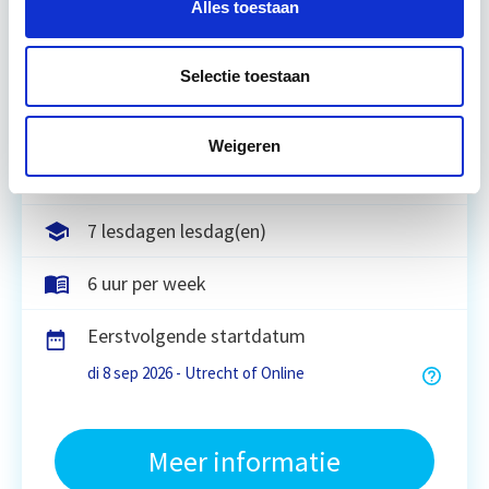
Alles toestaan
integraal te benaderen, maatregelen te
formuleren en te vertalen naar een duurzaam
meerjarenonderhoudsplan (DMJOP). Hierbij
Selectie toestaan
worden…
Lees verder
Weigeren
Utrecht & Online
7 lesdagen lesdag(en)
6 uur per week
Eerstvolgende startdatum
di 8 sep 2026 - Utrecht of Online
Meer informatie