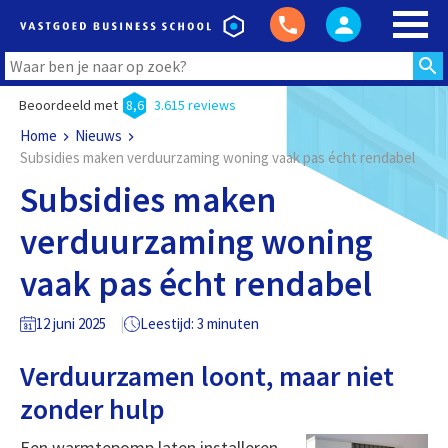
Beoordeeld met
8,6
3.615 reviews
Home
Nieuws
Subsidies maken verduurzaming woning vaak pas écht rendabel
Subsidies maken
verduurzaming woning
vaak pas écht rendabel
12 juni 2025
Leestijd: 3 minuten
Verduurzamen loont, maar niet
zonder hulp
Een warmtepomp laten installeren