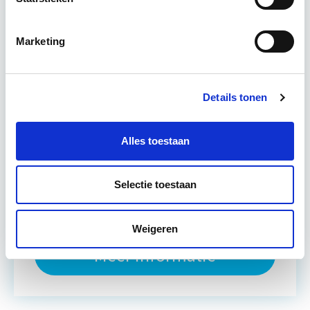
meerjarenonderhoudsplan (DMJOP). Hierbij
worden…
Lees verder
Marketing
Utrecht & Online
Details tonen
7 lesdagen lesdag(en)
6 uur per week
Alles toestaan
Eerstvolgende startdatum
Selectie toestaan
di 8 sep 2026 - Utrecht of Online
Weigeren
Meer informatie