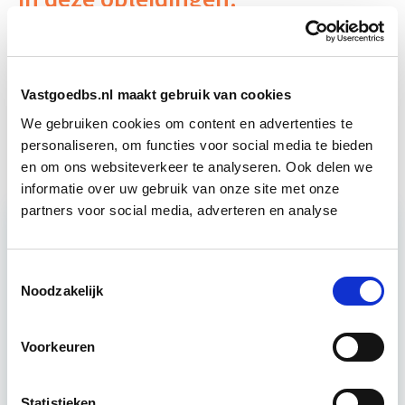
Verduurzaming Vastgoed en
Start di 8
DMJOP
sep
Vastgoedbs.nl maakt gebruik van cookies
We gebruiken cookies om content en advertenties te
EP-W Basis - Woningen
Start wo 9 sep
personaliseren, om functies voor social media te bieden
en om ons websiteverkeer te analyseren. Ook delen we
informatie over uw gebruik van onze site met onze
partners voor social media, adverteren en analyse
Relevant bij dit artikel
Verduurzaming Vastgoed en
Toestemmingsselectie
DMJOP
Noodzakelijk
Voorkeuren
Tijdens deze opleiding leer je duurzaamheid
integraal te benaderen, maatregelen te
formuleren en te vertalen naar een duurzaam
Statistieken