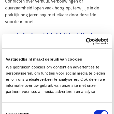
Conflicten over verhuur, verbouwingen of
duurzaamheid lopen vaak hoog op, terwijl je in de
praktijk nog jarenlang met elkaar door dezelfde
voordeur moet.
AI als hulpmiddel bij juridische
geschillen
Een opvallend detail in deze zaak is de inzet van AI.
Vastgoedbs.nl maakt gebruik van cookies
Het platform voorRecht maakt het mogelijk om vve-
conflicten laagdrempelig op te lossen. Door juridische
We gebruiken cookies om content en advertenties te
personaliseren, om functies voor social media te bieden
informatie te analyseren, biedt het systeem inzicht in
en om ons websiteverkeer te analyseren. Ook delen we
je positie en helpt het bij het voorkomen van nodeloze
informatie over uw gebruik van onze site met onze
rechtszaken.
partners voor social media, adverteren en analyse
Siewers, die de besproken zaak ook in het systeem
invoerde, kreeg exact dezelfde uitkomst als het hof.
Toestemmingsselectie