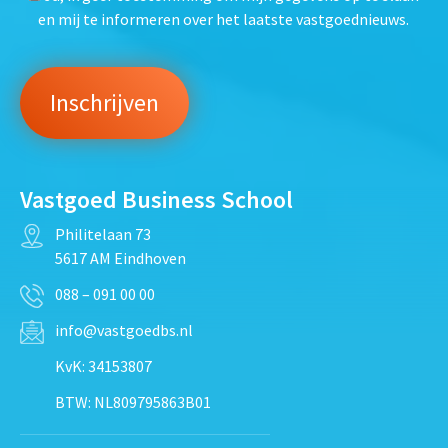
en mij te informeren over het laatste vastgoednieuws.
Vastgoed Business School
Philitelaan 73
5617 AM Eindhoven
088 – 091 00 00
info@vastgoedbs.nl
KvK: 34153807
BTW: NL809795863B01