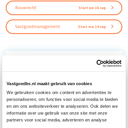
Bouwrecht
Start wo 16 sep
Vastgoedmanagement
Start ma 14 sep
Relevant bij dit artikel
Business Case voor Vastgoed- &
Projectontwikkeling
Vastgoedbs.nl maakt gebruik van cookies
We gebruiken cookies om content en advertenties te
Tijdens deze opleiding leer je om integraal
personaliseren, om functies voor social media te bieden
vastgoedprojecten te realiseren en/of te
en om ons websiteverkeer te analyseren. Ook delen we
verbeteren. De belangrijkste trends in vastgoed
informatie over uw gebruik van onze site met onze
komen voorbij, waarbij de…
Lees verder
partners voor social media, adverteren en analyse