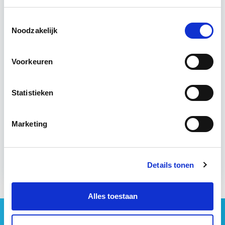
Utrecht en/of online
Toestemmingsselectie
Noodzakelijk
15 Lesdagen lesdag(en)
Voorkeuren
4 - 8 uur per week
Eerstvolgende startdatum
Statistieken
do 10 sep 2026 - Utrecht of Online
Marketing
Meer informatie
Details tonen
Alles toestaan
Geen vastgoednieuws missen?