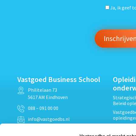
Ja, ik geef 
Vastgoed Business School
Opleid
onder
Philitelaan 73
5617 AM Eindhoven
Strategis
Beleid opl
088 – 091 00 00
Vastgoedbe
opleidinge
info@vastgoedbs.nl
Vastgoedre
KvK: 34153807
Projectont