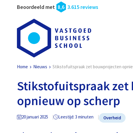
Beoordeeld met
8,6
3.615 reviews
Home
Nieuws
Stikstofuitspraak zet bouwprojecten opni
Stikstofuitspraak ze
opnieuw op scherp
20 januari 2025
Leestijd: 3 minuten
Overheid