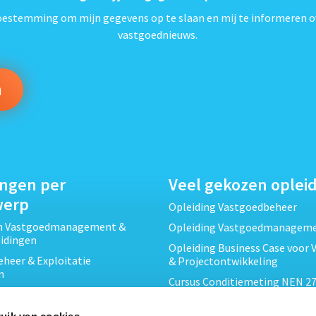
toestemming om mijn gegevens op te slaan en mij te informeren o
vastgoednieuws.
ingen per
Veel gekozen oplei
werp
Opleiding Vastgoedbeheer
ch Vastgoedmanagement &
Opleiding Vastgoedmanagem
eidingen
Opleiding Business Case voor 
heer & Exploitatie
& Projectontwikkeling
n
Cursus Conditiemeting NEN 27
cht & Contracten opleidingen
MJOP
wikkeling &
Opleiding Elementaire Bouwk