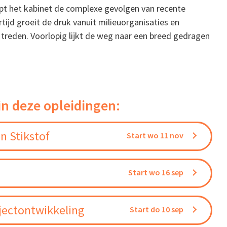
pt het kabinet de complexe gevolgen van recente
rtijd groeit de druk vanuit milieuorganisaties en
e treden. Voorlopig lijkt de weg naar een breed gedragen
in deze opleidingen:
n Stikstof
Start wo 11 nov
Start wo 16 sep
jectontwikkeling
Start do 10 sep