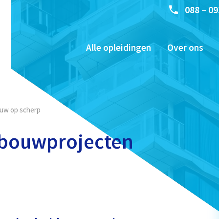
088 – 09
Alle opleidingen
Over ons
euw op scherp
t bouwprojecten