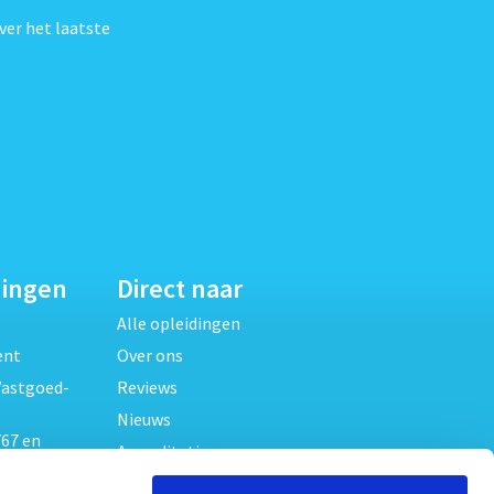
ver het laatste
dingen
Direct naar
Alle opleidingen
ent
Over ons
Vastgoed-
Reviews
Nieuws
67 en
Accreditaties
FAQ
unde