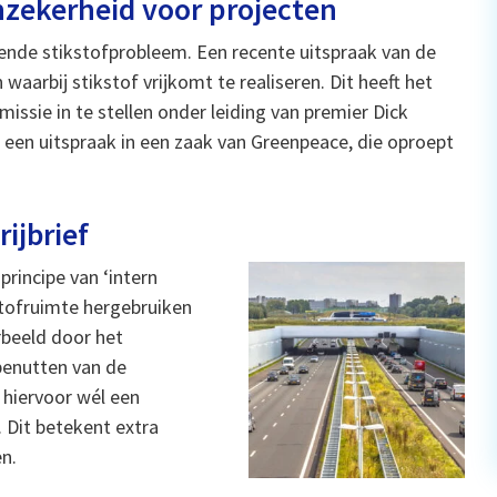
nzekerheid voor projecten
rende stikstofprobleem. Een recente uitspraak van de
aarbij stikstof vrijkomt te realiseren. Dit heeft het
issie in te stellen onder leiding van premier Dick
en uitspraak in een zaak van Greenpeace, die oproept
ijbrief
principe van ‘intern
stofruimte hergebruiken
rbeeld door het
benutten van de
 hiervoor wél een
 Dit betekent extra
n.