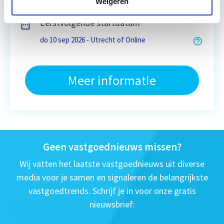
Weigeren
Eerstvolgende startdatum
do 10 sep 2026 - Utrecht of Online
Meer informatie
Geen vastgoednieuws missen?
Wij vatten het laatste vastgoednieuws uit diverse
media voor je samen en signaleren de belangrijkste
vastgoedtrends. Schrijf je in voor onze gratis
nieuwsbrief: