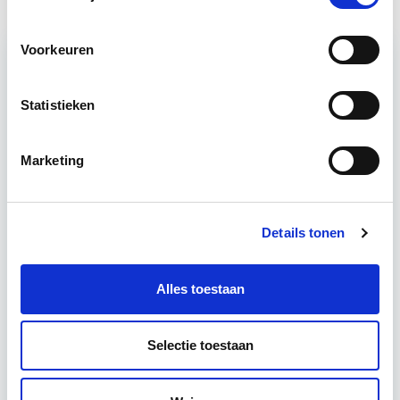
Voorkeuren
Relevant bij dit artikel
Business Case voor Vastgoed- &
Statistieken
Projectontwikkeling
Marketing
Tijdens deze opleiding leer je om integraal
vastgoedprojecten te realiseren en/of te
verbeteren. De belangrijkste trends in vastgoed
Details tonen
komen voorbij, waarbij de…
Lees verder
Alles toestaan
Utrecht en/of online
Selectie toestaan
15 Lesdagen lesdag(en)
4 - 8 uur per week