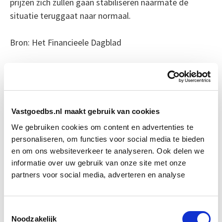
prijzen zich zullen gaan stabiliseren naarmate de
situatie teruggaat naar normaal.
Bron: Het Financieele Dagblad
Boeiend verhaal? Duik dan eens
in deze opleidingen:
Vastgoedbs.nl maakt gebruik van cookies
Verduurzaming Vastgoed en
Start di 8
DMJOP
sep
We gebruiken cookies om content en advertenties te
personaliseren, om functies voor social media te bieden
en om ons websiteverkeer te analyseren. Ook delen we
Business Case voor Vastgoed- &
Start do
informatie over uw gebruik van onze site met onze
Projectontwikkeling
10 sep
partners voor social media, adverteren en analyse
Projectmanagement BCVGO
Start do 28 jan
Toestemmingsselectie
Noodzakelijk