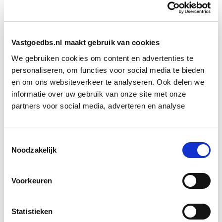
De ontwikkeling laat zien dat provincies nadrukkelijker
een financiële rol opeisen in de woningbouwopgave.
Waar zij eerder vooral ruimtelijk stuurden, kunnen zij
nu ook direct bijdragen aan de businesscase van
Vastgoedbs.nl maakt gebruik van cookies
projecten. Dat maakt provinciale betrokkenheid
We gebruiken cookies om content en advertenties te
concreter en mogelijk ook bepalender voor de
personaliseren, om functies voor social media te bieden
planning van betaalbare woningbouw.
en om ons websiteverkeer te analyseren. Ook delen we
informatie over uw gebruik van onze site met onze
Betaalbare bouw vraagt om
partners voor social media, adverteren en analyse
sluitende rekensommen
Toestemmingsselectie
De steun aan Woonbron onderstreept een bredere
Noodzakelijk
realiteit: betaalbare woningbouw komt steeds vaker
pas van de grond als publieke partijen meebetalen aan
Voorkeuren
het tekort in de exploitatie. De maatschappelijke
waarde van extra woningen is groot, maar de
financiële opbrengst voor corporaties blijft begrensd
Statistieken