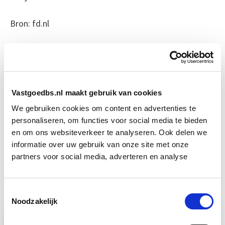
Bron: fd.nl
Boeiend verhaal? Duik dan eens
in deze opleidingen:
Vastgoedbs.nl maakt gebruik van cookies
Vastgoedrecht & Bouwrecht
Start wo 16 sep
We gebruiken cookies om content en advertenties te
personaliseren, om functies voor social media te bieden
Circulair Bouwen
Start do 24 sep
en om ons websiteverkeer te analyseren. Ook delen we
informatie over uw gebruik van onze site met onze
partners voor social media, adverteren en analyse
Vastgoedmanagement
Start wo 16 sep
Toestemmingsselectie
Noodzakelijk