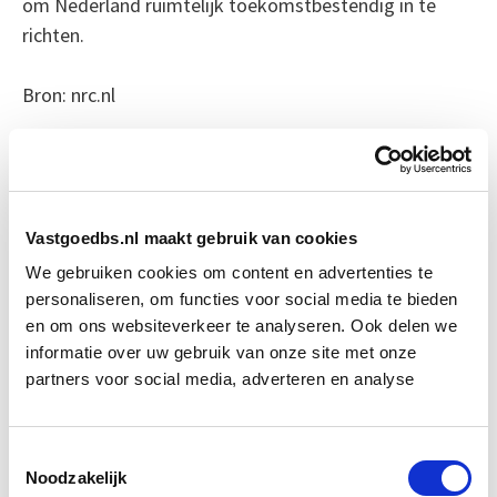
om Nederland ruimtelijk toekomstbestendig in te
richten.
Bron: nrc.nl
Boeiend verhaal? Duik dan eens
in deze opleidingen:
Vastgoedbs.nl maakt gebruik van cookies
Business Case voor Vastgoed- &
Start do
We gebruiken cookies om content en advertenties te
Projectontwikkeling
10 sep
personaliseren, om functies voor social media te bieden
en om ons websiteverkeer te analyseren. Ook delen we
Vastgoedrecht & Bouwrecht
informatie over uw gebruik van onze site met onze
Start wo 16 sep
partners voor social media, adverteren en analyse
Omgevingsrecht
Start wo 28 okt
Toestemmingsselectie
Noodzakelijk