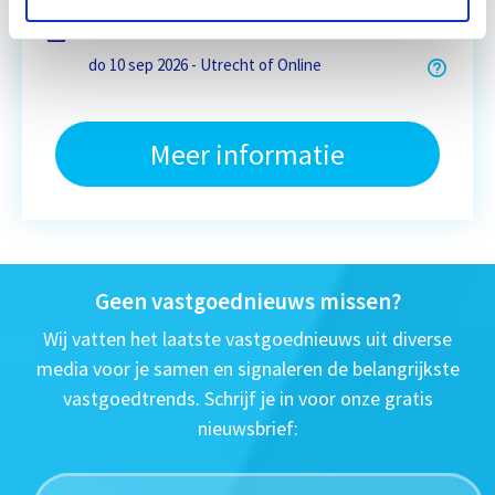
Eerstvolgende startdatum
do 10 sep 2026 - Utrecht of Online
Meer informatie
Geen vastgoednieuws missen?
Wij vatten het laatste vastgoednieuws uit diverse
media voor je samen en signaleren de belangrijkste
vastgoedtrends. Schrijf je in voor onze gratis
nieuwsbrief: