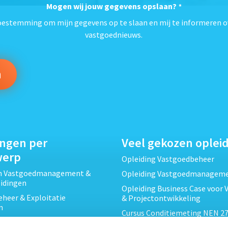
Mogen wij jouw gegevens opslaan?
*
toestemming om mijn gegevens op te slaan en mij te informeren o
vastgoednieuws.
ingen per
Veel gekozen oplei
werp
Opleiding Vastgoedbeheer
ch Vastgoedmanagement &
Opleiding Vastgoedmanagem
eidingen
Opleiding Business Case voor 
heer & Exploitatie
& Projectontwikkeling
n
Cursus Conditiemeting NEN 27
cht & Contracten opleidingen
MJOP