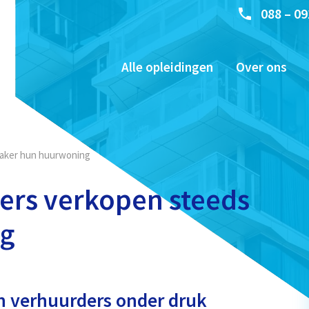
088 – 09
Alle opleidingen
Over ons
vaker hun huurwoning
ders verkopen steeds
ng
n verhuurders onder druk