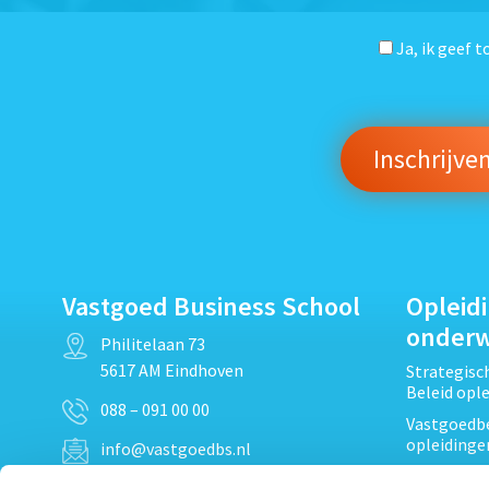
Ja, ik geef 
Vastgoed Business School
Opleid
onder
Philitelaan 73
5617 AM Eindhoven
Strategis
Beleid opl
088 – 091 00 00
Vastgoedbe
opleidinge
info@vastgoedbs.nl
Vastgoedre
KvK: 34153807