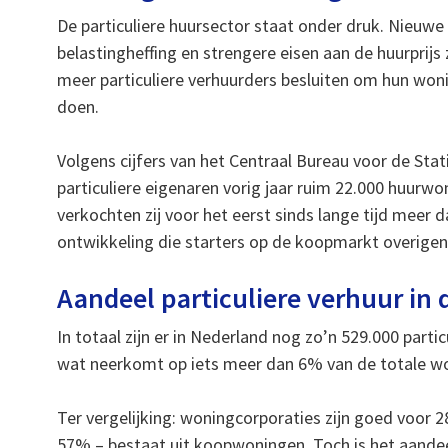
De particuliere huursector staat onder druk. Nieuwe 
belastingheffing en strengere eisen aan de huurprijs
meer particuliere verhuurders besluiten om hun won
doen.
Volgens cijfers van het Centraal Bureau voor de Stat
particuliere eigenaren vorig jaar ruim 22.000 huurw
verkochten zij voor het eerst sinds lange tijd meer 
ontwikkeling die starters op de koopmarkt overige
Aandeel particuliere verhuur in
In totaal zijn er in Nederland nog zo’n 529.000 parti
wat neerkomt op iets meer dan 6% van de totale w
Ter vergelijking: woningcorporaties zijn goed voor 
57% – bestaat uit koopwoningen. Toch is het aandeel