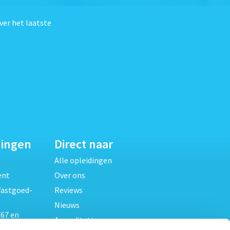
ver het laatste
dingen
Direct naar
Alle opleidingen
ent
Over ons
Vastgoed-
Reviews
Nieuws
67 en
Accreditaties