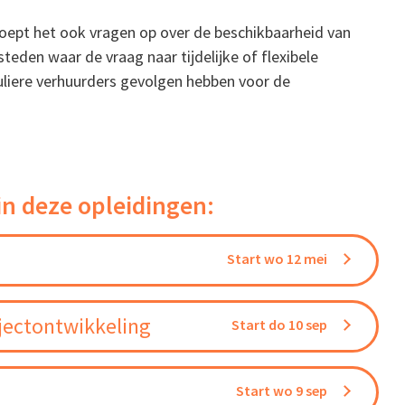
oept het ook vragen op over de beschikbaarheid van
teden waar de vraag naar tijdelijke of flexibele
uliere verhuurders gevolgen hebben voor de
in deze opleidingen:
Start wo 12 mei
jectontwikkeling
Start do 10 sep
Start wo 9 sep