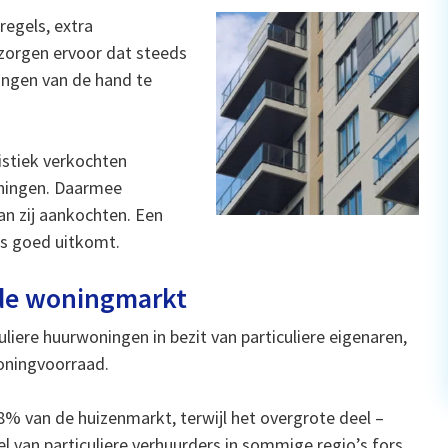
regels, extra
 zorgen ervoor dat steeds
ingen van de hand te
istiek verkochten
oningen. Daarmee
dan zij aankochten. Een
ns goed uitkomt.
 de woningmarkt
culiere huurwoningen in bezit van particuliere eigenaren,
oningvoorraad.
28% van de huizenmarkt, terwijl het overgrote deel –
 van particuliere verhuurders in sommige regio’s fors