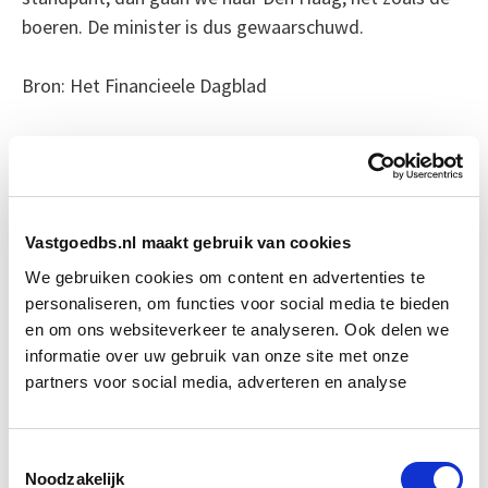
boeren. De minister is dus gewaarschuwd.
Bron: Het Financieele Dagblad
Boeiend verhaal? Duik dan eens
in deze opleidingen:
Vastgoedbs.nl maakt gebruik van cookies
Vastgoedmanagement
Start ma 14 sep
We gebruiken cookies om content en advertenties te
personaliseren, om functies voor social media te bieden
Business Case voor Vastgoed- &
Start do
en om ons websiteverkeer te analyseren. Ook delen we
Projectontwikkeling
10 sep
informatie over uw gebruik van onze site met onze
partners voor social media, adverteren en analyse
Vastgoedrecht & Bouwrecht
Start wo 16 sep
Toestemmingsselectie
Noodzakelijk