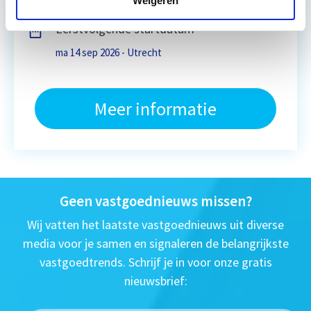
Weigeren
Eerstvolgende startdatum
ma 14 sep 2026 - Utrecht
Meer informatie
Geen vastgoednieuws missen?
Wij vatten het laatste vastgoednieuws uit diverse
media voor je samen en signaleren de belangrijkste
vastgoedtrends. Schrijf je in voor onze gratis
nieuwsbrief: