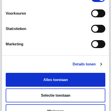
Voorkeuren
Relevant bij dit artikel
Vastgoedmanagement
Statistieken
De opleiding Vastgoedmanagement biedt een
Marketing
helder, integraal denk- en werkmodel om op
strategisch en tactisch niveau jouw
vastgoedportefeuille optimaal te exploiteren.
Details tonen
De…
Lees verder
Alles toestaan
Utrecht en/of Online
Selectie toestaan
15 Lesdagen lesdag(en)
4 - 8 uur per week