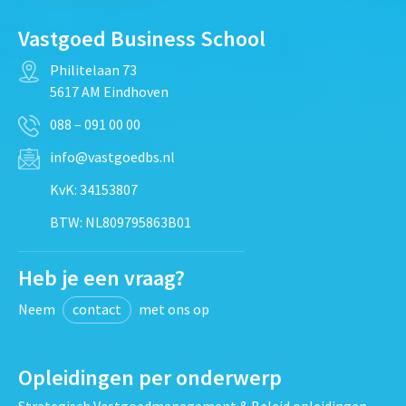
Vastgoed Business School
Philitelaan 73
5617 AM Eindhoven
088 – 091 00 00
info@vastgoedbs.nl
KvK: 34153807
BTW: NL809795863B01
Heb je een vraag?
Neem
contact
met ons op
Opleidingen per onderwerp
Strategisch Vastgoedmanagement & Beleid opleidingen