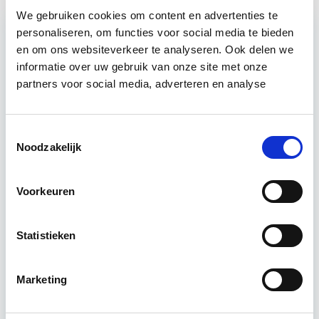
We gebruiken cookies om content en advertenties te
personaliseren, om functies voor social media te bieden
en om ons websiteverkeer te analyseren. Ook delen we
Relevant bij dit artikel
informatie over uw gebruik van onze site met onze
Vastgoedrecht & Bouwrecht
partners voor social media, adverteren en analyse
Leer hoe je problemen voorkomt én hoe je (helaas
Toestemmingsselectie
onvermijdelijke) incidentele juridische ongelukken
Noodzakelijk
zo goed mogelijk zelf kunt afhandelen. Klassikaal
en online…
Lees verder
Voorkeuren
Utrecht en/of online
Statistieken
14 lesdag(en)
Marketing
4 uur per week