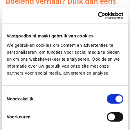
Boeiend verhaal? Duik dan eens
in deze opleidingen:
Verduurzaming Vastgoed en
Start di 8
DMJOP
sep
Vastgoedbs.nl maakt gebruik van cookies
We gebruiken cookies om content en advertenties te
EP-W Basis - Woningen
personaliseren, om functies voor social media te bieden
Start wo 9 sep
en om ons websiteverkeer te analyseren. Ook delen we
informatie over uw gebruik van onze site met onze
partners voor social media, adverteren en analyse
Relevant bij dit artikel
Toestemmingsselectie
Verduurzaming Vastgoed en
Noodzakelijk
DMJOP
Voorkeuren
Tijdens deze opleiding leer je duurzaamheid
integraal te benaderen, maatregelen te