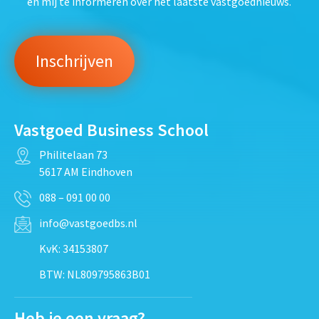
en mij te informeren over het laatste vastgoednieuws.
Vastgoed Business School
Philitelaan 73
5617 AM Eindhoven
088 – 091 00 00
info@vastgoedbs.nl
KvK: 34153807
BTW: NL809795863B01
Heb je een vraag?