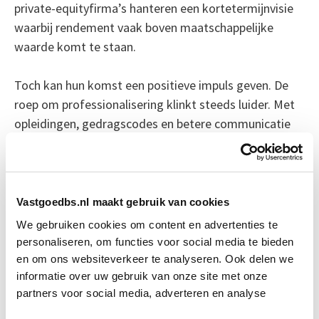
private-equityfirma’s hanteren een kortetermijnvisie
waarbij rendement vaak boven maatschappelijke
waarde komt te staan.
Toch kan hun komst een positieve impuls geven. De
roep om professionalisering klinkt steeds luider. Met
opleidingen, gedragscodes en betere communicatie
valt er veel te winnen. Niet alleen voor de bewoners,
maar ook voor de beheerders zelf – het vergroot de
aantrekkelijkheid van het beroep in een krappe
arbeidsmarkt.
Vastgoedbs.nl maakt gebruik van cookies
We gebruiken cookies om content en advertenties te
Bron: fd.nl
personaliseren, om functies voor social media te bieden
en om ons websiteverkeer te analyseren. Ook delen we
Boeiend verhaal? Duik dan eens
informatie over uw gebruik van onze site met onze
partners voor social media, adverteren en analyse
in deze opleidingen: