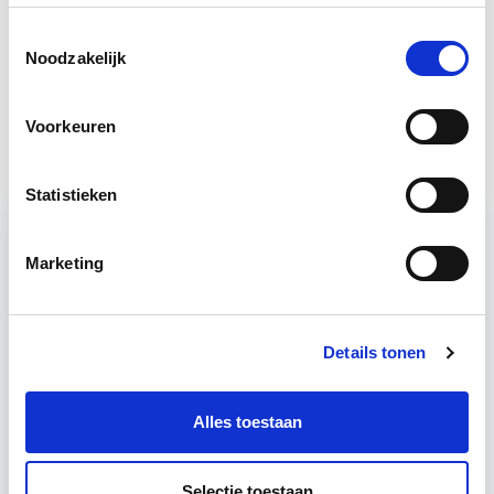
Professioneel VvE-Beheer
Toestemmingsselectie
Start di 15 sep
Noodzakelijk
Vastgoedbeheer
Start wo 9 sep
Voorkeuren
Statistieken
Marketing
Relevant bij dit artikel
Professioneel VvE-Beheer
Details tonen
De enige geaccrediteerde VvE-beheer-opleiding in
Nederland! Deze complete opleiding biedt jou een
Alles toestaan
integrale systematische benadering van VvE-
beheer. Onder andere komen juridische,
financiële…
Lees verder
Selectie toestaan