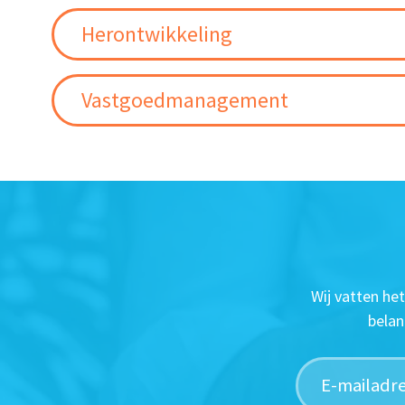
Herontwikkeling
Vastgoedmanagement
Wij vatten he
belan