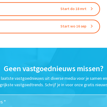
Start do 18 mrt
Start wo 16 sep
Geen vastgoednieuws missen?
t laatste vastgoednieuws uit diverse media voor je samen en
grijkste vastgoedtrends. Schrijf je in voor onze gratis nieuws