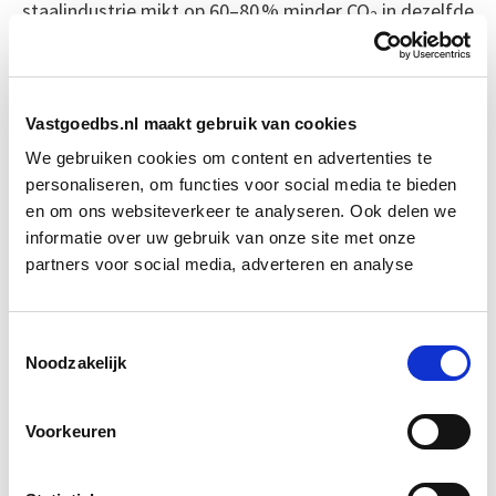
staalindustrie mikt op 60–80 % minder CO
in dezelfde
2
periode, terwijl in de houtsector vol ingezet wordt op
duurzaam geproduceerd hout, hoogwaardig
hergebruik van houtafval en circulair ontwerp.
Vastgoedbs.nl maakt gebruik van cookies
Voor ketens zoals glas, keramiek, gips en kunststof
We gebruiken cookies om content en advertenties te
personaliseren, om functies voor social media te bieden
zijn de doelstellingen minder concreet: deze partijen
en om ons websiteverkeer te analyseren. Ook delen we
willen wel meer recyclen, maar kunnen nog geen harde
informatie over uw gebruik van onze site met onze
cijfers geven of duidelijk aangeven hoeveel
partners voor social media, adverteren en analyse
materiaalstromen vrijkomen.
Bron: cobouw.nl
Toestemmingsselectie
Noodzakelijk
Boeiend verhaal? Duik dan eens
in deze opleidingen:
Voorkeuren