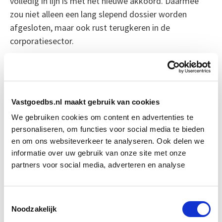
volledig in lijn is met het nieuwe akkoord. Daarmee
zou niet alleen een lang slepend dossier worden
afgesloten, maar ook rust terugkeren in de
corporatiesector.
Bron: nrc.nl
Boeiend verhaal? Duik dan eens
Vastgoedbs.nl maakt gebruik van cookies
in deze opleidingen:
We gebruiken cookies om content en advertenties te
personaliseren, om functies voor social media te bieden
Huurrecht Woonruimte
Start wo 12 mei
en om ons websiteverkeer te analyseren. Ook delen we
informatie over uw gebruik van onze site met onze
partners voor social media, adverteren en analyse
Vastgoedrecht & Bouwrecht
Start wo 16 sep
Toestemmingsselectie
Vastgoedmanagement
Start ma 14 sep
Noodzakelijk