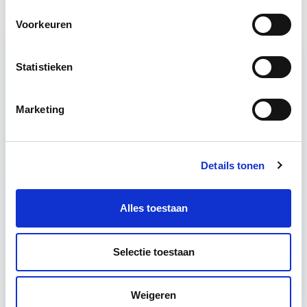
Voorkeuren
Statistieken
Relevant bij dit artikel
Huurrecht Woonruimte
Marketing
De belangrijkste onderwerpen en het
onderhandelingsproces bij huur- en verhuur van
Details tonen
woonruimte komen aan bod. Het eigen maken van
praktijkvaardigheden, zoals het…
Lees verder
Alles toestaan
Utrecht
Selectie toestaan
4 uur per week
Weigeren