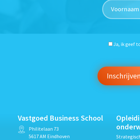
Ja, ik geef 
Vastgoed Business School
Opleid
onder
Philitelaan 73
5617 AM Eindhoven
Strategis