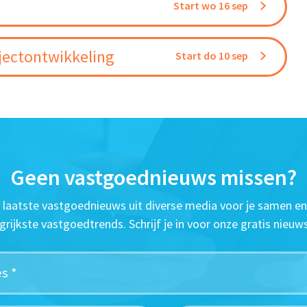
Start wo 16 sep
jectontwikkeling
Start do 10 sep
Geen vastgoednieuws missen?
t laatste vastgoednieuws uit diverse media voor je samen en
grijkste vastgoedtrends. Schrijf je in voor onze gratis nieuws