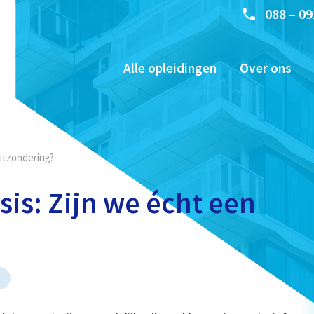
088 – 09
Alle opleidingen
Over ons
itzondering?
is: Zijn we écht een
t