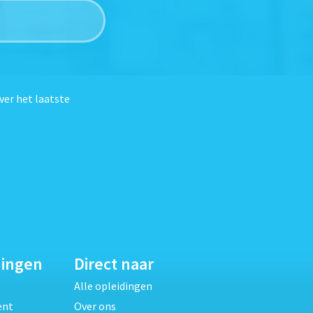
ver het laatste
dingen
Direct naar
Alle opleidingen
ent
Over ons