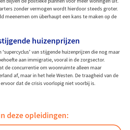
en blijven de politieke plannen voor meer woningen uit.
tarters zonder vermogen wordt hierdoor steeds groter.
geld meenemen om überhaupt een kans te maken op de
stijgende huizenprijzen
 ‘supercyclus’ van stijgende huizenprijzen die nog maar
behoefte aan immigratie, vooral in de zorgsector.
at de concurrentie om woonruimte alleen maar
derland af, maar in het hele Westen. De traagheid van de
voor dat de crisis voorlopig niet voorbij is.
in deze opleidingen: