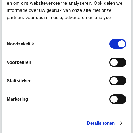
en om ons websiteverkeer te analyseren. Ook delen we
Relevant bij dit artikel
Projectleider Vastgoed
informatie over uw gebruik van onze site met onze
partners voor social media, adverteren en analyse
Deze opleiding helpt jou om de benodigde 'hard-
Toestemmingsselectie
en soft-skills' als projectleider/manager te
Noodzakelijk
ontwikkelen. De principes van PRINCE2, Lean en
DISC worden geboden…
Lees verder
Voorkeuren
Utrecht
Statistieken
4 uur per week
Marketing
Eerstvolgende startdatum
di 22 sep 2026 - Utrecht
Details tonen