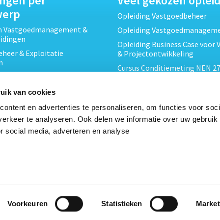
ingen per
Veel gekozen oplei
werp
Opleiding Vastgoedbeheer
ch Vastgoedmanagement &
Opleiding Vastgoedmanagem
eidingen
Opleiding Business Case voor 
heer & Exploitatie
& Projectontwikkeling
n
Cursus Conditiemeting NEN 27
cht & Contracten opleidingen
MJOP
wikkeling &
Opleiding Elementaire Bouwk
uik van cookies
ojecten opleidingen
Cursus EP-W Basis Woningen
ontent en advertenties te personaliseren, om functies voor soci
Onderhoud & Inspectie
Opleiding Professioneel VvE-
erkeer te analyseren. Ook delen we informatie over uw gebruik
en
r social media, adverteren en analyse
Opleiding Projectleider Vastg
ing en Energieprestatie
n
Opleiding Vastgoedrecht & B
Cursus Verduurzaming Vastgo
le opleidingen
DMJOP
Voorkeuren
Statistieken
Market