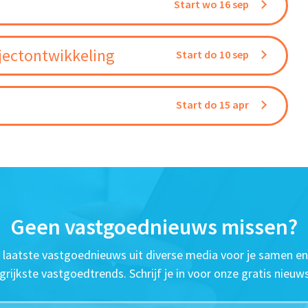
Start wo 16 sep
jectontwikkeling
Start do 10 sep
Start do 15 apr
Geen vastgoednieuws missen?
t laatste vastgoednieuws uit diverse media voor je samen en
grijkste vastgoedtrends. Schrijf je in voor onze gratis nieuws