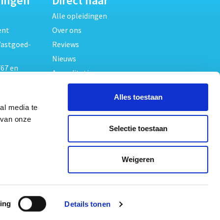
dingen
Direct naar
Alle opleidingen
ent
Over ons
Vastgoed-
Reviews
Nieuws
67 en
Accreditaties
FAQ
unde
Alles toestaan
Contact
al media te
Algemene voorwaarden
beheer
 van onze
Selectie toestaan
Privacy verklaring
oed
ouwrecht
Volg ons op
Weigeren
ed en
ing
Details tonen