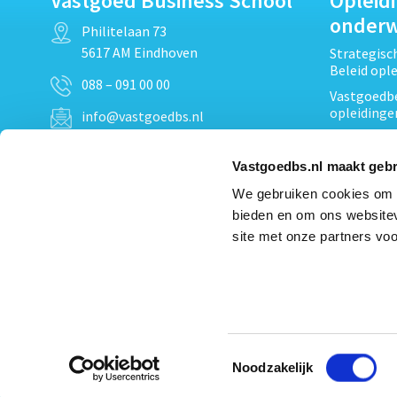
Vastgoed Business School
Opleid
onder
Philitelaan 73
5617 AM Eindhoven
Strategis
Beleid opl
088 – 091 00 00
Vastgoedbe
opleidinge
info@vastgoedbs.nl
Vastgoedre
KvK: 34153807
Projectont
Vastgoedbs.nl maakt gebr
BTW: NL809795863B01
Vastgoedpr
We gebruiken cookies om c
Techniek, 
bieden en om ons websitev
Opleiding
Heb je een vraag?
site met onze partners voo
Verduurzam
Neem
contact
met ons op
opleidinge
Bekijk al
Toestemmingsselectie
Noodzakelijk