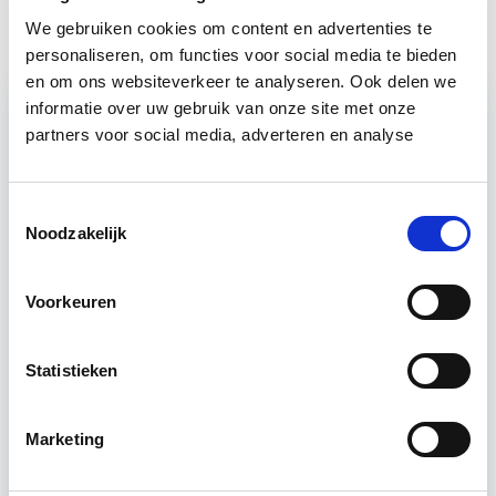
We gebruiken cookies om content en advertenties te
personaliseren, om functies voor social media te bieden
en om ons websiteverkeer te analyseren. Ook delen we
informatie over uw gebruik van onze site met onze
partners voor social media, adverteren en analyse
Relevant bij dit artikel
Projectleider Vastgoed
Toestemmingsselectie
Noodzakelijk
Deze opleiding helpt jou om de benodigde 'hard-
en soft-skills' als projectleider/manager te
Voorkeuren
ontwikkelen. De principes van PRINCE2, Lean en
DISC worden geboden…
Lees verder
Statistieken
Utrecht
Marketing
4 uur per week