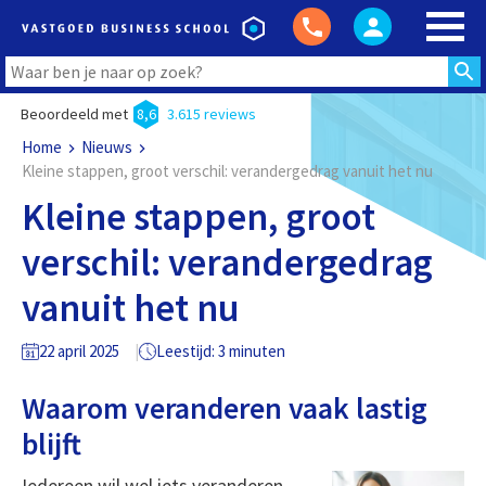
Beoordeeld met
8,6
3.615 reviews
Home
Nieuws
Kleine stappen, groot verschil: verandergedrag vanuit het nu
Kleine stappen, groot
verschil: verandergedrag
vanuit het nu
22 april 2025
Leestijd: 3 minuten
Waarom veranderen vaak lastig
blijft
Iedereen wil wel iets veranderen.