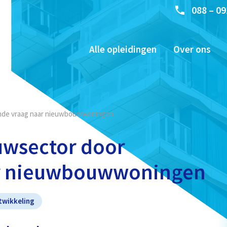
088 – 09
Alle opleidingen
Over ons
iende vraag naar nieuwbouwwoningen
ouwsector door
ar nieuwbouwwoningen
twikkeling