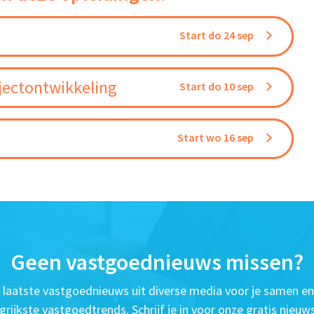
Start do 24 sep
jectontwikkeling
Start do 10 sep
Start wo 16 sep
Geen vastgoednieuws missen?
t laatste vastgoednieuws uit diverse media voor je samen en
grijkste vastgoedtrends. Schrijf je in voor onze gratis nieuws