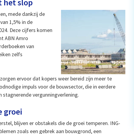
 het slop
len, mede dankzij de
van 1,5% in de
024. Deze cijfers komen
cht ABN Amro
 orderboeken van
eiken zelfs
zorgen ervoor dat kopers weer bereid zijn meer te
odnodige impuls voor de bouwsector, die in eerdere
een stagnerende vergunningverlening.
 groei
stel, blijven er obstakels die de groei temperen. ING-
oblemen zoals een gebrek aan bouwgrond, een