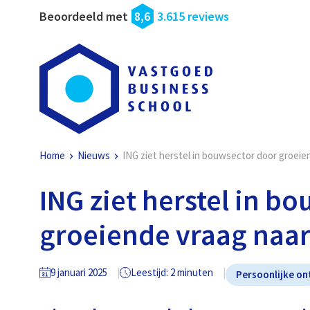
Beoordeeld met
8,6
3.615 reviews
Home
Nieuws
ING ziet herstel in bouwsector door groe
ING ziet herstel in b
groeiende vraag na
9 januari 2025
Leestijd: 2 minuten
Persoonlijke on