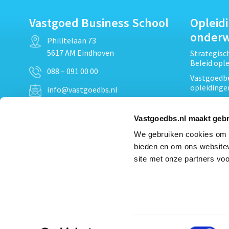
Vastgoed Business School
Opleid
onder
Philitelaan 73
5617 AM Eindhoven
Strategis
Beleid opl
088 – 091 00 00
Vastgoedbe
opleidinge
info@vastgoedbs.nl
Vastgoedre
KvK: 34153807
Projectont
Vastgoedbs.nl maakt gebr
BTW: NL809795863B01
Vastgoedpr
We gebruiken cookies om c
Techniek, 
bieden en om ons websitev
Opleiding
Heb je een vraag?
site met onze partners voo
Verduurzam
Neem
contact
met ons op
opleidinge
Bekijk al
Toestemmingsselectie