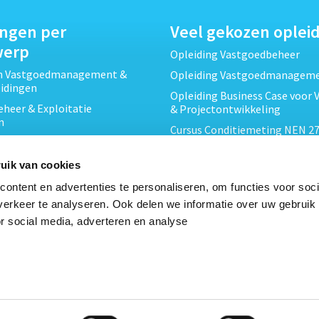
ingen per
Veel gekozen oplei
werp
Opleiding Vastgoedbeheer
ch Vastgoedmanagement &
Opleiding Vastgoedmanagem
eidingen
Opleiding Business Case voor 
heer & Exploitatie
& Projectontwikkeling
n
Cursus Conditiemeting NEN 27
cht & Contracten opleidingen
MJOP
wikkeling &
Opleiding Elementaire Bouwk
uik van cookies
ojecten opleidingen
Cursus EP-W Basis Woningen
ontent en advertenties te personaliseren, om functies voor soci
Onderhoud & Inspectie
Opleiding Professioneel VvE-
erkeer te analyseren. Ook delen we informatie over uw gebruik
en
r social media, adverteren en analyse
Opleiding Projectleider Vastg
ing en Energieprestatie
n
Opleiding Vastgoedrecht & B
Cursus Verduurzaming Vastgo
le opleidingen
DMJOP