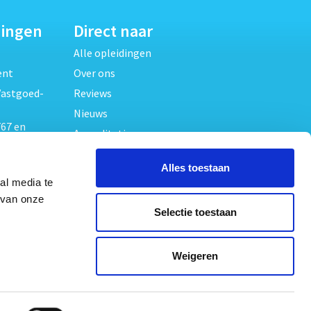
dingen
Direct naar
Alle opleidingen
ent
Over ons
Vastgoed-
Reviews
Nieuws
67 en
Accreditaties
FAQ
unde
Alles toestaan
Contact
al media te
Algemene voorwaarden
beheer
 van onze
Selectie toestaan
Privacy verklaring
oed
ouwrecht
Volg ons op
Weigeren
ed en