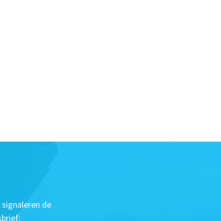
 signaleren de
brief: