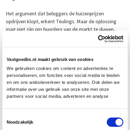
Het argument dat beleggers de huizenprijzen
opdrijven klopt, erkent Teulings. Maar de oplossing
mag niet zijn om huurders van de markt te duwen,
alleen zodat kopers het iets makkelijker krijgen. Dat
lost niets op, het verschuift alleen het probleem.
Gelijke behandeling bevordert
Vastgoedbs.nl maakt gebruik van cookies
doorstroming
We gebruiken cookies om content en advertenties te
personaliseren, om functies voor social media te bieden
De oplossing ligt volgens Teulings in het fiscaal
en om ons websiteverkeer te analyseren. Ook delen we
gelijktrekken van huur- en koopwoningen, het
informatie over uw gebruik van onze site met onze
partners voor social media, adverteren en analyse
behouden van de hypotheekrenteaftrek voor starters,
en het schrappen van de overdrachtsbelasting.
Toestemmingsselectie
Wie zijn woning (deels) heeft afgelost en geen
Noodzakelijk
verhuizing overweegt, hoeft dan niet langer te