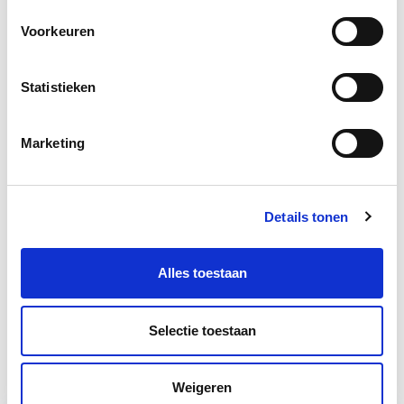
profiteren van een oneerlijke belastingvoorsprong. Dat
Voorkeuren
kan de doorstroming bevorderen, en meer ruimte
maken voor nieuwe huishoudens.
Statistieken
Bron: nrc.nl
Marketing
Boeiend verhaal? Duik dan eens
in deze opleidingen:
Details tonen
Business Case voor Vastgoed- &
Start do
Projectontwikkeling
10 sep
Alles toestaan
Vastgoedmanagement
Start wo 16 sep
Selectie toestaan
Weigeren