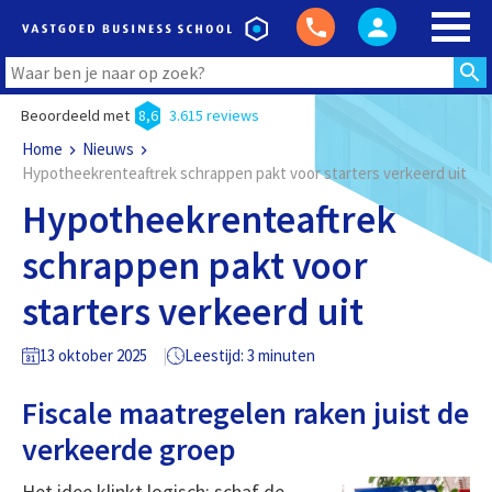
Beoordeeld met
8,6
3.615 reviews
Home
Nieuws
Hypotheekrenteaftrek schrappen pakt voor starters verkeerd uit
Hypotheekrenteaftrek
schrappen pakt voor
starters verkeerd uit
13 oktober 2025
Leestijd: 3 minuten
Fiscale maatregelen raken juist de
verkeerde groep
Het idee klinkt logisch: schaf de