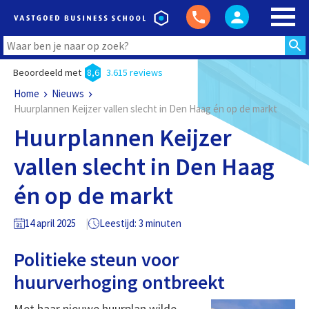
Beoordeeld met
8,6
3.615 reviews
Home
Nieuws
Huurplannen Keijzer vallen slecht in Den Haag én op de markt
Huurplannen Keijzer
vallen slecht in Den Haag
én op de markt
14 april 2025
Leestijd: 3 minuten
Politieke steun voor
huurverhoging ontbreekt
Met haar nieuwe huurplan wilde