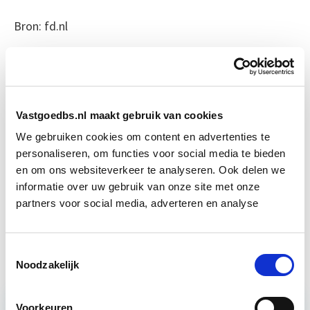
Bron: fd.nl
Boeiend verhaal? Duik dan eens
in deze opleidingen:
Vastgoedbs.nl maakt gebruik van cookies
Business Case voor Vastgoed- &
Start do
We gebruiken cookies om content en advertenties te
Projectontwikkeling
10 sep
personaliseren, om functies voor social media te bieden
en om ons websiteverkeer te analyseren. Ook delen we
Huurrecht Woonruimte
informatie over uw gebruik van onze site met onze
Start wo 12 mei
partners voor social media, adverteren en analyse
Vastgoedmanagement
Start wo 16 sep
Toestemmingsselectie
Noodzakelijk
Voorkeuren