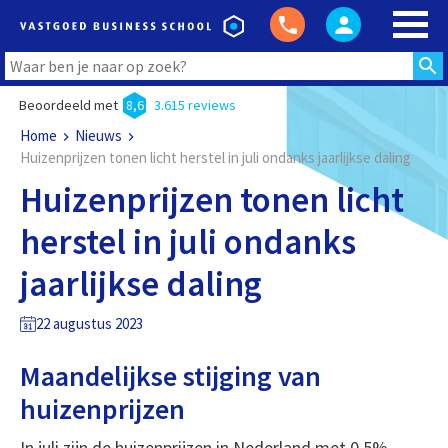
Beoordeeld met
8,6
3.615 reviews
Home
Nieuws
Huizenprijzen tonen licht herstel in juli ondanks jaarlijkse daling
Huizenprijzen tonen licht
herstel in juli ondanks
jaarlijkse daling
22 augustus 2023
Maandelijkse stijging van
huizenprijzen
In juli zijn de huizenprijzen in Nederland met 0,5%