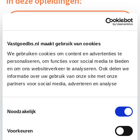
in deze opleidingen:
Business Case voor Vastgoed- &
Start do
Projectontwikkeling
10 sep
Vastgoedbs.nl maakt gebruik van cookies
Vastgoedmanagement
Start wo 16 sep
We gebruiken cookies om content en advertenties te
personaliseren, om functies voor social media te bieden
Vastgoedbeheer
Start wo 9 sep
en om ons websiteverkeer te analyseren. Ook delen we
informatie over uw gebruik van onze site met onze
partners voor social media, adverteren en analyse
Toestemmingsselectie
Noodzakelijk
Relevant bij dit artikel
Vastgoedmanagement
Voorkeuren