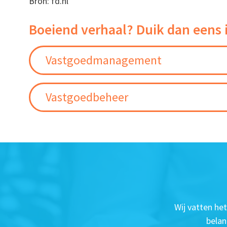
Bron: fd.nl
Boeiend verhaal? Duik dan eens 
Vastgoedmanagement
Vastgoedbeheer
Wij vatten he
belan