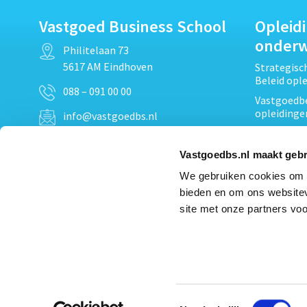
Vastgoed Business School
Opleid
onder
Philitelaan 73
5617 AM Eindhoven
Strategis
Beleid opl
088 – 091 00 00
Vastgoedbe
opleidinge
info@vastgoedbs.nl
Vastgoedre
KvK: 34153807
Projectont
Vastgoedbs.nl maakt gebr
BTW: NL809795863B01
Vastgoedpr
We gebruiken cookies om c
Techniek, 
bieden en om ons websitev
Opleiding
Heb je een vraag?
site met onze partners voo
Verduurzam
Neem
contact
met ons op
opleidinge
Bekijk al
Toestemmingsselectie