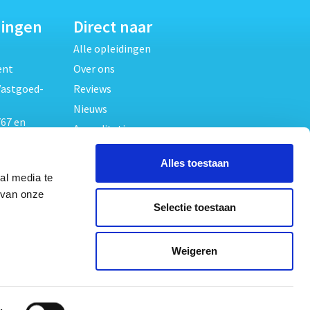
dingen
Direct naar
Alle opleidingen
ent
Over ons
Vastgoed-
Reviews
Nieuws
67 en
Accreditaties
FAQ
unde
Alles toestaan
Contact
al media te
Algemene voorwaarden
beheer
 van onze
Selectie toestaan
Privacy verklaring
oed
ouwrecht
Volg ons op
Weigeren
ed en