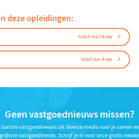
in deze opleidingen:
Start ma 14 sep
Start wo 9 sep
Geen vastgoednieuws missen?
t laatste vastgoednieuws uit diverse media voor je samen en
grijkste vastgoedtrends. Schrijf je in voor onze gratis nieuws