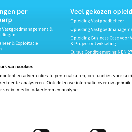
ingen per
Veel gekozen oplei
werp
Opleiding Vastgoedbeheer
ch Vastgoedmanagement &
Opleiding Vastgoedmanagem
eidingen
Opleiding Business Case voor 
heer & Exploitatie
& Projectontwikkeling
n
Cursus Conditiemeting NEN 27
cht & Contracten opleidingen
MJOP
wikkeling &
Opleiding Elementaire Bouwk
uik van cookies
ojecten opleidingen
Cursus EP-W Basis Woningen
ontent en advertenties te personaliseren, om functies voor soci
Onderhoud & Inspectie
Opleiding Professioneel VvE-
erkeer te analyseren. Ook delen we informatie over uw gebruik
en
r social media, adverteren en analyse
Opleiding Projectleider Vastg
ing en Energieprestatie
n
Opleiding Vastgoedrecht & B
Cursus Verduurzaming Vastgo
le opleidingen
DMJOP