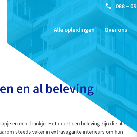
088 – 09
Alle opleidingen
Over ons
een en al beleving
pje en een drankje. Het moet een beleving zijn die alle
aarom steeds vaker in extravagante interieurs om hun