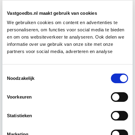
Warmte-isolatie
Start do 1 okt
Vastgoedbs.nl maakt gebruik van cookies
We gebruiken cookies om content en advertenties te
personaliseren, om functies voor social media te bieden
en om ons websiteverkeer te analyseren. Ook delen we
informatie over uw gebruik van onze site met onze
partners voor social media, adverteren en analyse
Relevant bij dit artikel
EP-W Basis - Woningen
Toestemmingsselectie
Noodzakelijk
Deze 5-daagse cursus EP-W Basis Woningen
bereidt jou voor op het examen EP-W/B bij Cito of
Voorkeuren
Examenpark. Best beoordeelde EP-W Basis
cursus…
Lees verder
Statistieken
Utrecht
Marketing