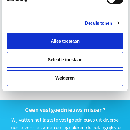
5 lesdagen lesdag(en)
Details tonen
6 uur per week zelfstudie
Eerstvolgende startdatum
Alles toestaan
wo 9 sep 2026 - Utrecht of Online
Selectie toestaan
Meer informatie
Weigeren
Geen vastgoednieuws missen?
Wij vatten het laatste vastgoednieuws uit diverse
media voor je samen en signaleren de belangrijkste