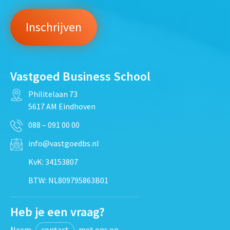
Vastgoed Business School
Philitelaan 73
5617 AM Eindhoven
088 – 091 00 00
info@vastgoedbs.nl
KvK: 34153807
BTW: NL809795863B01
Heb je een vraag?
Neem
contact
met ons op