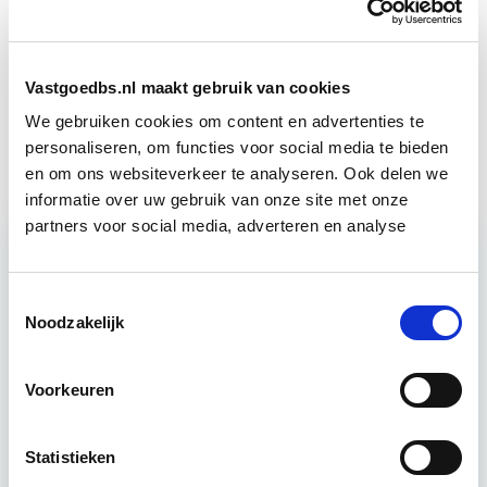
Circulair Bouwen
Start do 24 sep
Vastgoedbs.nl maakt gebruik van cookies
We gebruiken cookies om content en advertenties te
Elementaire Bouwkunde
Start do 17 sep
personaliseren, om functies voor social media te bieden
en om ons websiteverkeer te analyseren. Ook delen we
informatie over uw gebruik van onze site met onze
partners voor social media, adverteren en analyse
Relevant bij dit artikel
Toestemmingsselectie
Circulair Bouwen
Noodzakelijk
Voorkeuren
Circulair bouwen is de toekomst. Letterlijk, want in
2050 wil de Nederlandse overheid dat de
bouweconomie volledig circulair is. Dit betekent
Statistieken
dat…
Lees verder