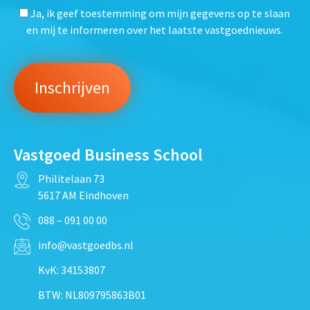
Ja, ik geef toestemming om mijn gegevens op te slaan
en mij te informeren over het laatste vastgoednieuws.
Vastgoed Business School
Philitelaan 73
5617 AM Eindhoven
088 – 091 00 00
info@vastgoedbs.nl
KvK: 34153807
BTW: NL809795863B01