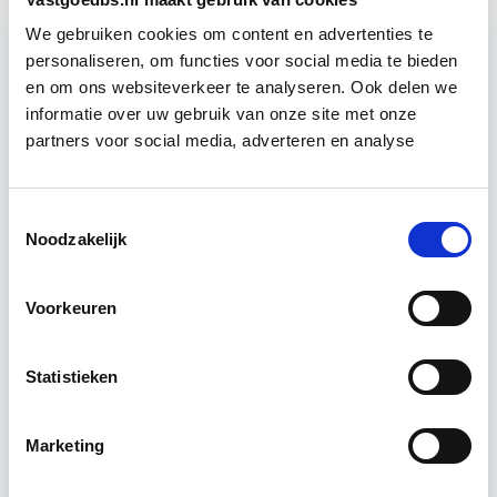
We gebruiken cookies om content en advertenties te
personaliseren, om functies voor social media te bieden
Relevant bij dit artikel
en om ons websiteverkeer te analyseren. Ook delen we
Vastgoedmanagement
informatie over uw gebruik van onze site met onze
partners voor social media, adverteren en analyse
De opleiding Vastgoedmanagement biedt een
Toestemmingsselectie
helder, integraal denk- en werkmodel om op
Noodzakelijk
strategisch en tactisch niveau jouw
vastgoedportefeuille optimaal te exploiteren.
De…
Lees verder
Voorkeuren
Statistieken
Utrecht en/of Online
15 Lesdagen lesdag(en)
Marketing
4 - 8 uur per week