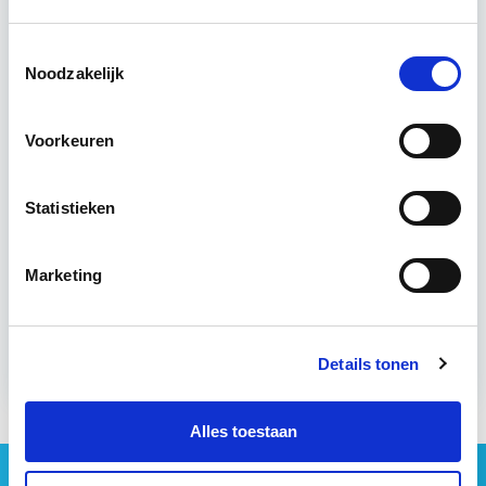
DISC worden geboden…
Lees verder
Toestemmingsselectie
Noodzakelijk
Utrecht
Voorkeuren
4 uur per week
Statistieken
Eerstvolgende startdatum
di 22 sep 2026 - Utrecht
Marketing
Meer informatie
Details tonen
Alles toestaan
Geen vastgoednieuws missen?