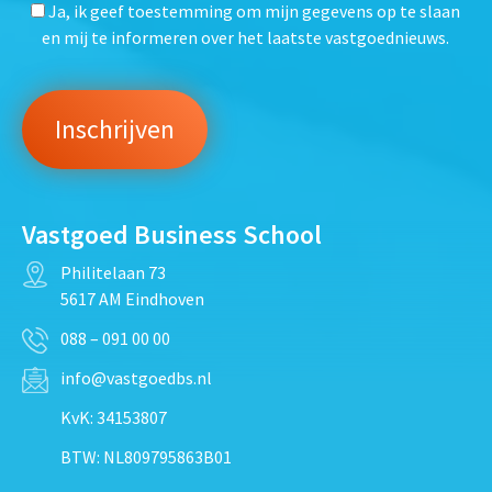
Ja, ik geef toestemming om mijn gegevens op te slaan
en mij te informeren over het laatste vastgoednieuws.
Vastgoed Business School
Philitelaan 73
5617 AM Eindhoven
088 – 091 00 00
info@vastgoedbs.nl
KvK: 34153807
BTW: NL809795863B01