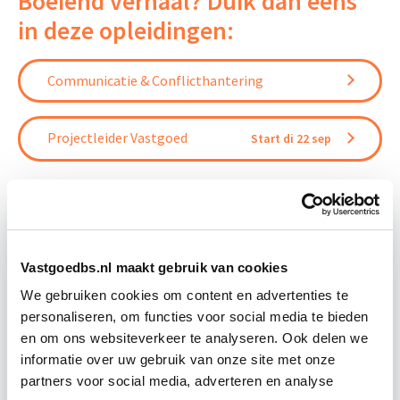
Boeiend verhaal? Duik dan eens
in deze opleidingen:
Communicatie & Conflicthantering
Projectleider Vastgoed
Start di 22 sep
Vastgoedbs.nl maakt gebruik van cookies
Relevant bij dit artikel
Projectleider Vastgoed
We gebruiken cookies om content en advertenties te
personaliseren, om functies voor social media te bieden
en om ons websiteverkeer te analyseren. Ook delen we
Deze opleiding helpt jou om de benodigde 'hard-
informatie over uw gebruik van onze site met onze
en soft-skills' als projectleider/manager te
partners voor social media, adverteren en analyse
ontwikkelen. De principes van PRINCE2, Lean en