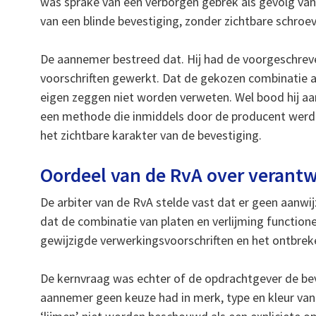
was sprake van een verborgen gebrek als gevolg va
van een blinde bevestiging, zonder zichtbare schroe
De aannemer bestreed dat. Hij had de voorgeschre
voorschriften gewerkt. Dat de gekozen combinatie a
eigen zeggen niet worden verweten. Wel bood hij aan
een methode die inmiddels door de producent werd
het zichtbare karakter van de bevestiging.
Oordeel van de RvA over verantw
De arbiter van de RvA stelde vast dat er geen aanw
dat de combinatie van platen en verlijming functio
gewijzigde verwerkingsvoorschriften en het ontbreken
De kernvraag was echter of de opdrachtgever de b
aannemer geen keuze had in merk, type en kleur van