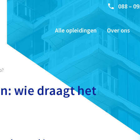
088 – 09
Alle opleidingen
Over ons
o?
n: wie draagt het