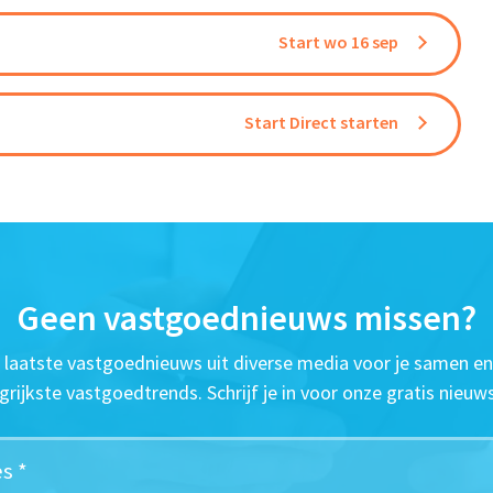
Start wo 16 sep
Start Direct starten
Geen vastgoednieuws missen?
t laatste vastgoednieuws uit diverse media voor je samen en
grijkste vastgoedtrends. Schrijf je in voor onze gratis nieuws