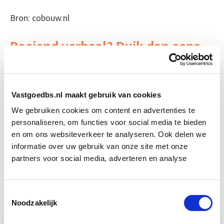
Bron: cobouw.nl
Boeiend verhaal? Duik dan eens
in deze opleidingen:
Bouwrecht
Start wo 16 sep
Vastgoedbs.nl maakt gebruik van cookies
We gebruiken cookies om content en advertenties te
personaliseren, om functies voor social media te bieden
Business Case voor Vastgoed- &
Start do
Projectontwikkeling
en om ons websiteverkeer te analyseren. Ook delen we
10 sep
informatie over uw gebruik van onze site met onze
partners voor social media, adverteren en analyse
Vastgoedmanagement
Start ma 14 sep
Toestemmingsselectie
Noodzakelijk